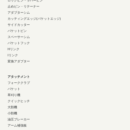
ロックピン・ラバーピン
止めピン・リテーナー
アダプターシム
カッティングエッジ(バケットエッジ)
サイドカッター
バケットピン
スペーサーシム
バケットフック
Hリンク
Iリンク
変換アダプター
アタッチメント
フォーククラブ
バケット
草刈り機
クイックヒッチ
大割機
小割機
油圧ブレーカー
アーム補強板