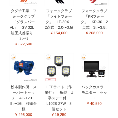
タグチ工業 フ
フォーククラブ
フォーククラブ
ォーククラブ
「ライトフォー
「KRフォー
「グラスパー
ク」 LF-30X
ク」 KR-30 2
VL」 GV-32L
2点式 2.0〜3.5t
点式 3t〜3.8t
油圧式首振り
¥ 154,000
¥ 208,000
3t~4t
¥ 522,500
松本製作所 ス
LEDライト（作
バックカメラ
ーパーキャッ
業灯） 角型 U
モニター セッ
チ AC-120
字ステー付
ト
9t〜16t 標準仕
L1028-27W 3
¥ 40,590
様
個セット
¥ 495,000
¥ 19,250