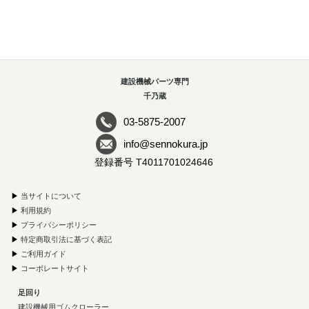
建設機械パーツ専門
千乃蔵
03-5875-2007
info@sennokura.jp
登録番号 T4011701024646
▶
当サイトについて
▶
利用規約
▶
プライバシーポリシー
▶
特定商取引法に基づく表記
▶
ご利用ガイド
▶
コーポレートサイト
足回り
建設機械用ゴムクローラー