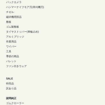
バックカメラ
ハンマーナイフモア刃(草刈機刃)
チゼル
破砕機用部品
敷板
ゴム製敷板
タイヤストッパー(車輪止め)
アルミブリッジ
作業用品
ワイパー
工具
季節の商品
パレット
ファン付きウェア
SALE
特売品
訳あり品
諸岡純正
ゴムクローラー