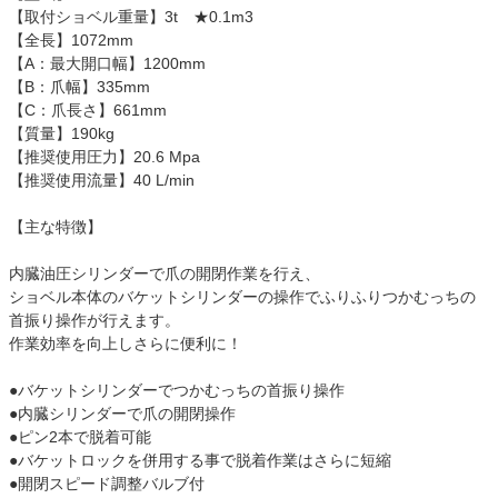
【取付ショベル重量】3t ★0.1m3
【全長】1072mm
【A：最大開口幅】1200mm
【B：爪幅】335mm
【C：爪長さ】661mm
【質量】190kg
【推奨使用圧力】20.6 Mpa
【推奨使用流量】40 L/min
【主な特徴】
内臓油圧シリンダーで爪の開閉作業を行え、
ショベル本体のバケットシリンダーの操作でふりふりつかむっちの
首振り操作が行えます。
作業効率を向上しさらに便利に！
●バケットシリンダーでつかむっちの首振り操作
●内臓シリンダーで爪の開閉操作
●ピン2本で脱着可能
●バケットロックを併用する事で脱着作業はさらに短縮
●開閉スピード調整バルブ付