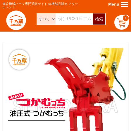
Menu
Menu
建設機械パーツ専門通販サイト 建機部品販売 アタッ
チメント
0
検索