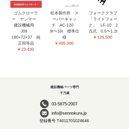
ゴムクローラ
松本製作所 ス
フォーククラブ
ー ヤンマー
ーパーキャッ
「ライトフォー
建設機械用
チ AC-120
ク」 LF-10 2
J09
9t〜16t 標準仕
点式 0.5〜1.2t
180×72×37 純
様
¥ 126,500
正同等品
¥ 495,000
¥ 23,430
建設機械パーツ専門
千乃蔵
03-5875-2007
info@sennokura.jp
登録番号 T4011701024646