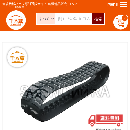
Menu
Menu
建設機械パーツ専門通販サイト 建機部品販売 ゴムク
ローラー建機用
0
検索