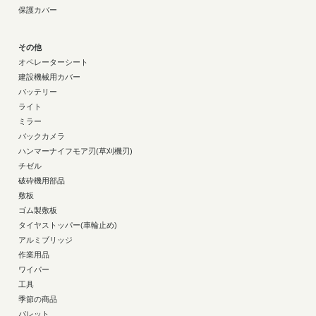
保護カバー
その他
オペレーターシート
建設機械用カバー
バッテリー
ライト
ミラー
バックカメラ
ハンマーナイフモア刃(草刈機刃)
チゼル
破砕機用部品
敷板
ゴム製敷板
タイヤストッパー(車輪止め)
アルミブリッジ
作業用品
ワイパー
工具
季節の商品
パレット