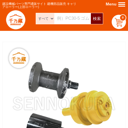
Menu
Menu
建設機械パーツ専門通販サイト 建機部品販売 キャリ
アローラー(上部ローラー)
0
検索