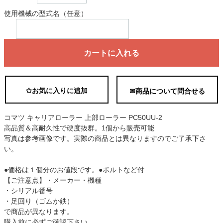
使用機械の型式名（任意）
カートに入れる
✩お気に入りに追加
✉商品について問合せる
コマツ キャリアローラー 上部ローラー PC50UU-2
高品質＆高耐久性で硬度抜群。1個から販売可能
写真は参考画像です。実際の商品とは異なりますのでご了承下さ
い。
●価格は１個分のお値段です。●ボルトなど付
【ご注意点】・メーカー・機種
・シリアル番号
・足回り（ゴムか鉄）
で商品が異なります。
購入前に必ずご確認下さい。