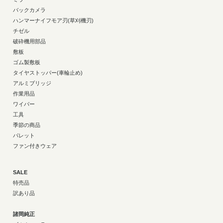
バックカメラ
ハンマーナイフモア刃(草刈機刃)
チゼル
破砕機用部品
敷板
ゴム製敷板
タイヤストッパー(車輪止め)
アルミブリッジ
作業用品
ワイパー
工具
季節の商品
パレット
ファン付きウェア
SALE
特売品
訳あり品
諸岡純正