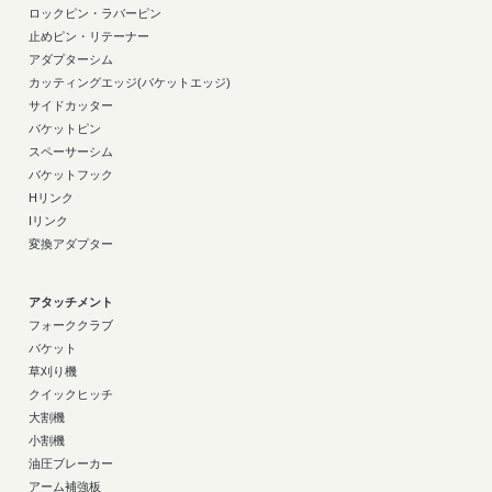
ロックピン・ラバーピン
止めピン・リテーナー
アダプターシム
カッティングエッジ(バケットエッジ)
サイドカッター
バケットピン
スペーサーシム
バケットフック
Hリンク
Iリンク
変換アダプター
アタッチメント
フォーククラブ
バケット
草刈り機
クイックヒッチ
大割機
小割機
油圧ブレーカー
アーム補強板