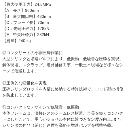
【最大使用圧力】24.5MPa
【A：長さ】960mm
【B：最大開口幅】430mm
【C：ブレード長】70mm
【D：先端圧砕力】178kN
【E：中央圧砕力】282kN
【質量】240 kg
◎コンクリートの小割圧砕作業に
大型シリンダと増速バルブにより、低振動・低騒音な圧砕を実現。
解体現場、スクラップ、道路補修工事、一般土木現場など様々なシ
ーンで活躍します。
◎圧倒的な軽量化を実現
圧砕シリンダロッドを内部に格納する特許技術で、ロッド部の損傷
を防止しています。
◎コンパクトなデザインで低騒音・低振動
本体フレームは、溶接レスのシームレス構造。全長を短くコンパク
トにしたことで、重心がショベル本体に近づき安定度が向上｡また、
シリンダの伸び（閉じ）速度を高める増速バルブを標準搭載。