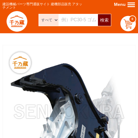
Menu
Menu
建設機械パーツ専門通販サイト 建機部品販売 アタッ
チメント
0
検索