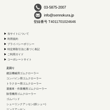
03-5875-2007
info@sennokura.jp
登録番号 T4011701024646
▶
当サイトについて
▶
利用規約
▶
プライバシーポリシー
▶
特定商取引法に基づく表記
▶
ご利用ガイド
▶
コーポレートサイト
足回り
建設機械用ゴムクローラー
コンバイン用ゴムクローラー
トラクター用ゴムクローラー
運搬車・作業機用ゴムクローラー
除雪機用ゴムクローラー
ゴムパッド
シューリンクアッセン(鉄シュー)
リンクアッセン