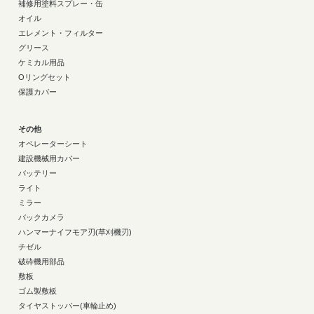
補修用塗料スプレー・缶
オイル
エレメント・フィルター
グリース
ケミカル用品
Oリングセット
保護カバー
その他
オペレーターシート
建設機械用カバー
バッテリー
ライト
ミラー
バックカメラ
ハンマーナイフモア刃(草刈機刃)
チゼル
破砕機用部品
敷板
ゴム製敷板
タイヤストッパー(車輪止め)