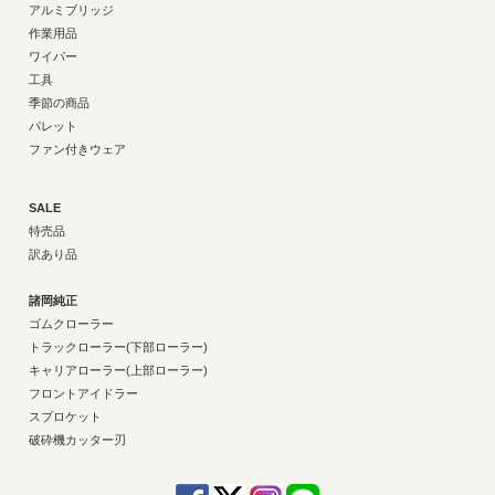
アルミブリッジ
作業用品
ワイパー
工具
季節の商品
パレット
ファン付きウェア
SALE
特売品
訳あり品
諸岡純正
ゴムクローラー
トラックローラー(下部ローラー)
キャリアローラー(上部ローラー)
フロントアイドラー
スプロケット
破砕機カッター刃