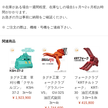
※在庫がある場合一週間程度、在庫なしの場合1ヶ月〜2ヶ月程お時
間がかかります。
お急ぎの方は事前に納期をご確認ください。
※ ご注文の際は、機種・号機をご連絡下さい。
関連商品
タグチ工業 草
タグチ工業 フ
フォーククラブ
刈り機「クサカ
ォーククラブ
「KRTチルトフ
ルゴン」 KSH-
「グラスパー
ォーク」 KRT-
37-2 3t〜5t
VS」 GV-32S
30 油圧式首振
¥ 1,923,900
油圧式旋回
り 3.0t〜3.8t
3t〜4t
¥ 415,800
¥ 1,744,600