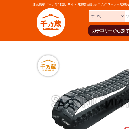
建設機械パーツ専門通販サイト 建機部品販売 ゴムクローラー建機