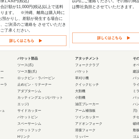
1,430円(税込)
以内にご連絡ください。その際の商
合計額が11,000円(税込)以上で送料
は弊社負担とさせていただきます。
なります。 ※沖縄、離島は購入時に
0円お預かりし、差額が発生する場合に
、ご決済のご連絡を させていただき
でご了承ください。
バケット部品
アタッチメント
そ
ー
ツース(爪)
フォーククラブ
オ
ラー
ツース盤(爪)
バケット
建
ラー
ロックピン・ラバーピン
草刈り機
バ
ローラ
止めピン・リテーナー
クイックヒッチ
ラ
アダプターシム
大割機
ミ
カッティングエッジ(バケット
小割機
バ
エッジ)
油圧ブレーカー
ハ
シュ
サイドカッター
アーム補強板
刃)
バケットピン
ツインカッター
チ
スペーサーシム
アドオンフォーク
破
バケットフック
溶接フォーク
敷
Hリンク
リッパー
ゴ