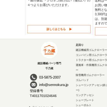
・銀行振込 ・クロネコ掛け払い（後払い）の
送料は一律
４つよりお選びいただけます。
お買い物
無料と
3,30
は、別途
ますの
足回り
建設機械用ゴムクローラ
コンバイン用ゴムクロー
トラクター用ゴムクロー
建設機械パーツ専門
運搬車・作業機用ゴムク
千乃蔵
ー
除雪機用ゴムクローラー
03-5875-2007
ゴムパッド
info@sennokura.jp
シューリンクアッセン(鉄
ー)
登録番号
リンクアッセン
T4011701024646
シュープレート
シューボルト