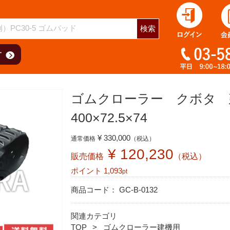
用
検索
ゴムクローラー クボタ 
400×72.5×74
¥ 330,000
通常価格
（税込）
¥ 120,230
販売価格
（税込）
ポイント
1,093
pt
商品コード：
GC-B-0132
関連カテゴリ
TOP
ゴムクローラー建機用