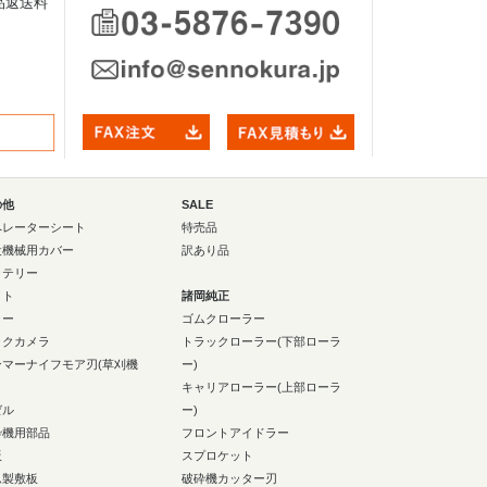
品返送料
の他
SALE
ペレーターシート
特売品
設機械用カバー
訳あり品
ッテリー
イト
諸岡純正
ラー
ゴムクローラー
ックカメラ
トラックローラー(下部ローラ
ンマーナイフモア刃(草刈機
ー)
キャリアローラー(上部ローラ
ゼル
ー)
砕機用部品
フロントアイドラー
板
スプロケット
ム製敷板
破砕機カッター刃