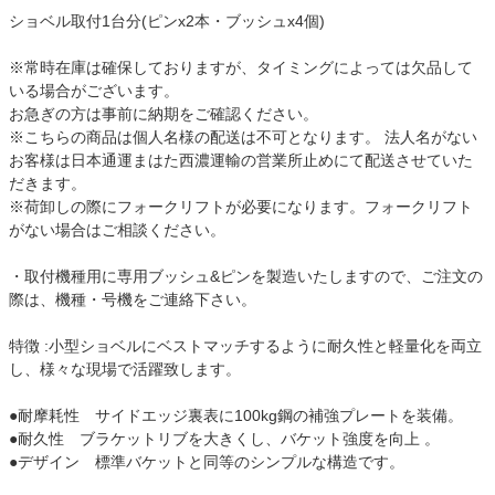
ショベル取付1台分(ピンx2本・ブッシュx4個)
※常時在庫は確保しておりますが、タイミングによっては欠品して
いる場合がございます。
お急ぎの方は事前に納期をご確認ください。
※こちらの商品は個人名様の配送は不可となります。 法人名がない
お客様は日本通運まはた西濃運輸の営業所止めにて配送させていた
だきます。
※荷卸しの際にフォークリフトが必要になります。フォークリフト
がない場合はご相談ください。
・取付機種用に専用ブッシュ&ピンを製造いたしますので、ご注文の
際は、機種・号機をご連絡下さい。
特徴 :小型ショベルにベストマッチするように耐久性と軽量化を両立
し、様々な現場で活躍致します。
●耐摩耗性 サイドエッジ裏表に100kg鋼の補強プレートを装備。
●耐久性 ブラケットリブを大きくし、バケット強度を向上 。
●デザイン 標準バケットと同等のシンプルな構造です。