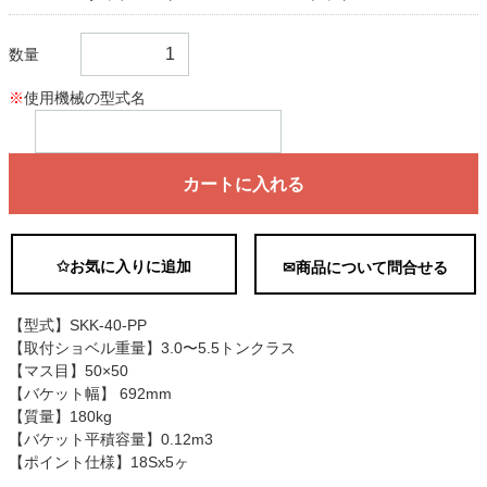
数量
※
使用機械の型式名
カートに入れる
✩お気に入りに追加
✉商品について問合せる
【型式】SKK-40-PP
【取付ショベル重量】3.0〜5.5トンクラス
【マス目】50×50
【バケット幅】 692mm
【質量】180kg
【バケット平積容量】0.12m3
【ポイント仕様】18Sx5ヶ