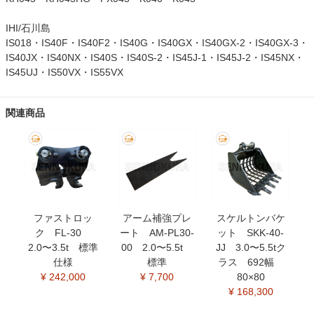
IHI/石川島
IS018・IS40F・IS40F2・IS40G・IS40GX・IS40GX-2・IS40GX-3・
IS40JX・IS40NX・IS40S・IS40S-2・IS45J-1・IS45J-2・IS45NX・
IS45UJ・IS50VX・IS55VX
関連商品
ファストロッ
アーム補強プレ
スケルトンバケ
ク FL-30
ート AM-PL30-
ット SKK-40-
2.0〜3.5t 標準
00 2.0〜5.5t
JJ 3.0〜5.5tク
仕様
標準
ラス 692幅
¥ 242,000
¥ 7,700
80×80
¥ 168,300