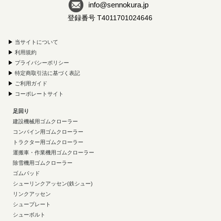
info@sennokura.jp
登録番号 T4011701024646
▶
当サイトについて
▶
利用規約
▶
プライバシーポリシー
▶
特定商取引法に基づく表記
▶
ご利用ガイド
▶
コーポレートサイト
足回り
建設機械用ゴムクローラー
コンバイン用ゴムクローラー
トラクター用ゴムクローラー
運搬車・作業機用ゴムクローラー
除雪機用ゴムクローラー
ゴムパッド
シューリンクアッセン(鉄シュー)
リンクアッセン
シュープレート
シューボルト