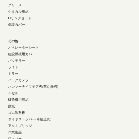
グリース
ケミカル用品
Oリングセット
保護カバー
その他
オペレーターシート
建設機械用カバー
バッテリー
ライト
ミラー
バックカメラ
ハンマーナイフモア刃(草刈機刃)
チゼル
破砕機用部品
敷板
ゴム製敷板
タイヤストッパー(車輪止め)
アルミブリッジ
作業用品
ワイパー