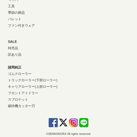
工具
季節の商品
パレット
ファン付きウェア
SALE
特売品
訳あり品
諸岡純正
ゴムクローラー
トラックローラー(下部ローラー)
キャリアローラー(上部ローラー)
フロントアイドラー
スプロケット
破砕機カッター刃
©SENNOKURA All rights reserved.