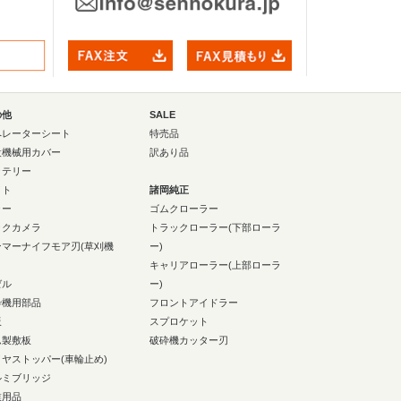
の他
SALE
ペレーターシート
特売品
設機械用カバー
訳あり品
ッテリー
イト
諸岡純正
ラー
ゴムクローラー
ックカメラ
トラックローラー(下部ローラ
ンマーナイフモア刃(草刈機
ー)
キャリアローラー(上部ローラ
ゼル
ー)
砕機用部品
フロントアイドラー
板
スプロケット
ム製敷板
破砕機カッター刃
イヤストッパー(車輪止め)
ルミブリッジ
業用品