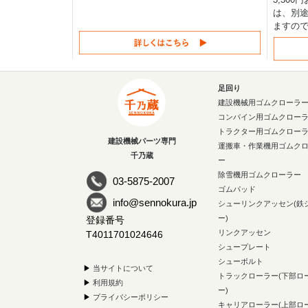
は、別途
ますの
足回り
建設機械用ゴムクローラ
コンバイン用ゴムクロー
トラクター用ゴムクロー
建設機械パーツ専門
運搬車・作業機用ゴムク
千乃蔵
ー
除雪機用ゴムクローラー
03-5875-2007
ゴムパッド
info@sennokura.jp
シューリンクアッセン(鉄
ー)
登録番号
リンクアッセン
T4011701024646
シュープレート
シューボルト
▶
当サイトについて
トラックローラー(下部ロ
▶
利用規約
ー)
▶
プライバシーポリシー
キャリアローラー(上部ロ