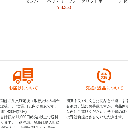
ダンパー バッテリーフォークリフト用
プ 
¥ 8,250
納期はご注文確定後（銀行振込の場合
初期不良や注文した商品と相違によ
認後）、3営業日以内が目安です。
交換は、誠にお手数ですが、商品到着
1,430円(税込)
以内にご連絡ください。その際の商
合計額が11,000円(税込)以上で送料
は弊社負担とさせていただきます。
なります。 ※沖縄、離島は購入時に
0円お預かりし、差額が発生する場合に