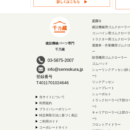
足回り
建設機械用ゴムクローラ
コンバイン用ゴムクロー
トラクター用ゴムクロー
建設機械パーツ専門
運搬車・作業機用ゴムク
千乃蔵
ー
除雪機用ゴムクローラー
03-5875-2007
ゴムパッド
info@sennokura.jp
シューリンクアッセン(鉄
ー)
登録番号
リンクアッセン
T4011701024646
シュープレート
シューボルト
▶
当サイトについて
トラックローラー(下部ロ
▶
利用規約
ー)
▶
プライバシーポリシー
キャリアローラー(上部ロ
▶
特定商取引法に基づく表記
ー)
▶
ご利用ガイド
フロントアイドラー
▶
コーポレートサイト