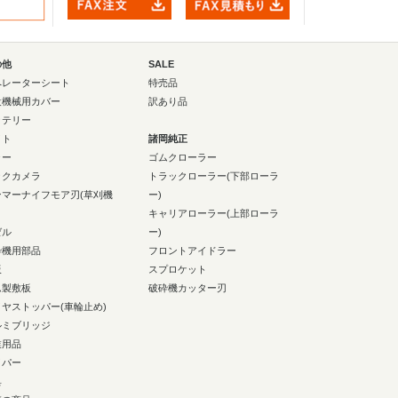
の他
SALE
ペレーターシート
特売品
設機械用カバー
訳あり品
ッテリー
イト
諸岡純正
ラー
ゴムクローラー
ックカメラ
トラックローラー(下部ローラ
ンマーナイフモア刃(草刈機
ー)
キャリアローラー(上部ローラ
ゼル
ー)
砕機用部品
フロントアイドラー
板
スプロケット
ム製敷板
破砕機カッター刃
イヤストッパー(車輪止め)
ルミブリッジ
業用品
イパー
具