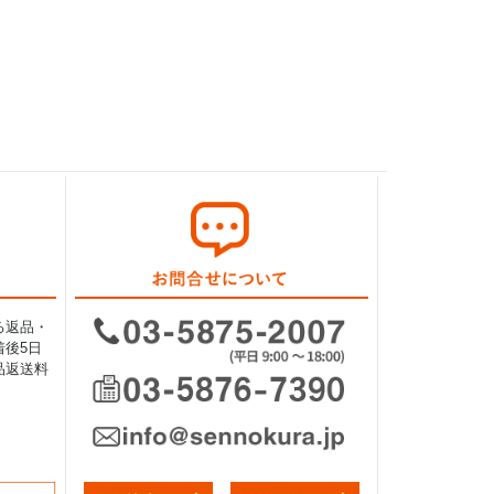
る返品・
後5日
品返送料