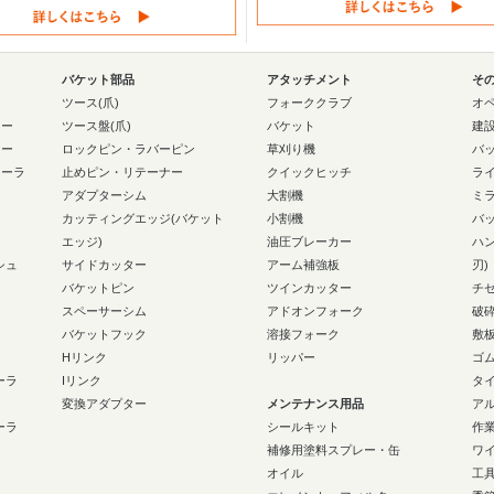
バケット部品
アタッチメント
そ
ー
ツース(爪)
フォーククラブ
オ
ラー
ツース盤(爪)
バケット
建
ラー
ロックピン・ラバーピン
草刈り機
バ
ローラ
止めピン・リテーナー
クイックヒッチ
ラ
アダプターシム
大割機
ミ
カッティングエッジ(バケット
小割機
バ
エッジ)
油圧ブレーカー
ハ
シュ
サイドカッター
アーム補強板
刃)
バケットピン
ツインカッター
チ
スペーサーシム
アドオンフォーク
破
バケットフック
溶接フォーク
敷
Hリンク
リッパー
ゴ
ーラ
Iリンク
タ
変換アダプター
メンテナンス用品
ア
ーラ
シールキット
作
補修用塗料スプレー・缶
ワ
オイル
工