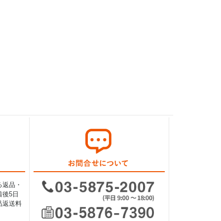
る返品・
後5日
品返送料