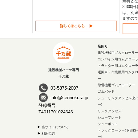
無料と
3,30
は、別途
ますの
足回り
建設機械用ゴムクローラ
コンバイン用ゴムクロー
トラクター用ゴムクロー
建設機械パーツ専門
運搬車・作業機用ゴムク
千乃蔵
ー
除雪機用ゴムクローラー
03-5875-2007
ゴムパッド
info@sennokura.jp
シューリンクアッセン(鉄
ー)
登録番号
リンクアッセン
T4011701024646
シュープレート
シューボルト
▶
当サイトについて
トラックローラー(下部ロ
▶
利用規約
ー)