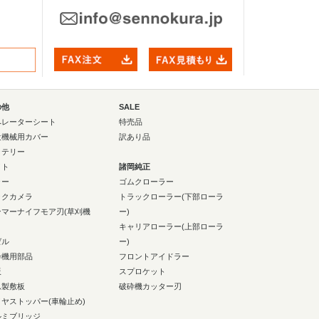
の他
SALE
ペレーターシート
特売品
設機械用カバー
訳あり品
ッテリー
イト
諸岡純正
ラー
ゴムクローラー
ックカメラ
トラックローラー(下部ローラ
ンマーナイフモア刃(草刈機
ー)
キャリアローラー(上部ローラ
ゼル
ー)
砕機用部品
フロントアイドラー
板
スプロケット
ム製敷板
破砕機カッター刃
イヤストッパー(車輪止め)
ルミブリッジ