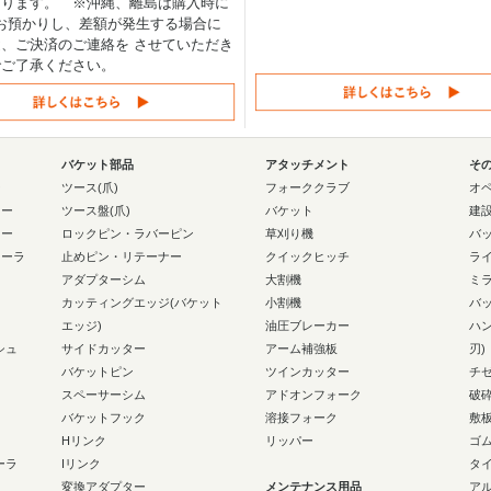
なります。 ※沖縄、離島は購入時に
0円お預かりし、差額が発生する場合に
、ご決済のご連絡を させていただき
でご了承ください。
バケット部品
アタッチメント
そ
ー
ツース(爪)
フォーククラブ
オ
ラー
ツース盤(爪)
バケット
建
ラー
ロックピン・ラバーピン
草刈り機
バ
ローラ
止めピン・リテーナー
クイックヒッチ
ラ
アダプターシム
大割機
ミ
カッティングエッジ(バケット
小割機
バ
エッジ)
油圧ブレーカー
ハ
シュ
サイドカッター
アーム補強板
刃)
バケットピン
ツインカッター
チ
スペーサーシム
アドオンフォーク
破
バケットフック
溶接フォーク
敷
Hリンク
リッパー
ゴ
ーラ
Iリンク
タ
変換アダプター
メンテナンス用品
ア