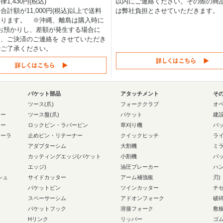
1,430円(税込)
以内にご連絡ください。その際の商
合計額が11,000円(税込)以上で送料
は弊社負担とさせていただきます。
なります。 ※沖縄、離島は購入時に
0円お預かりし、差額が発生する場合に
、ご決済のご連絡を させていただき
でご了承ください。
バケット部品
アタッチメント
そ
ー
ツース(爪)
フォーククラブ
オ
ラー
ツース盤(爪)
バケット
建
ラー
ロックピン・ラバーピン
草刈り機
バ
ローラ
止めピン・リテーナー
クイックヒッチ
ラ
アダプターシム
大割機
ミ
カッティングエッジ(バケット
小割機
バ
エッジ)
油圧ブレーカー
ハ
シュ
サイドカッター
アーム補強板
刃)
バケットピン
ツインカッター
チ
スペーサーシム
アドオンフォーク
破
バケットフック
溶接フォーク
敷
Hリンク
リッパー
ゴ