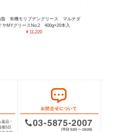
油脂 有機モリブデングリース マルチダ
イヤMYグリースNo.2 400g×20本入
¥ 11,220
る返品・
後5日