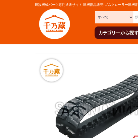
建設機械パーツ専門通販サイト 建機部品販売 ゴムクローラー建機