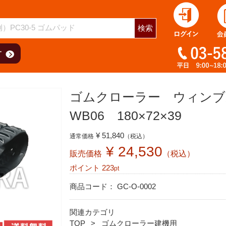
用
検索
ゴムクローラー ウィン
WB06 180×72×39
¥ 51,840
通常価格
（税込）
¥ 24,530
販売価格
（税込）
ポイント
223
pt
商品コード：
GC-O-0002
関連カテゴリ
TOP
ゴムクローラー建機用