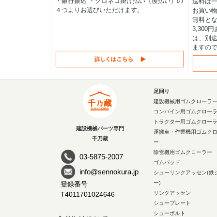
・銀行振込 ・クロネコ掛け払い（後払い）の
送料は一律
４つよりお選びいただけます。
お買い物
無料と
3,30
は、別途
ますの
足回り
建設機械用ゴムクローラ
コンバイン用ゴムクロー
トラクター用ゴムクロー
建設機械パーツ専門
運搬車・作業機用ゴムク
千乃蔵
ー
除雪機用ゴムクローラー
03-5875-2007
ゴムパッド
info@sennokura.jp
シューリンクアッセン(鉄
ー)
登録番号
リンクアッセン
T4011701024646
シュープレート
シューボルト