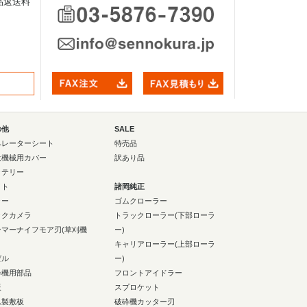
品返送料
の他
SALE
ペレーターシート
特売品
設機械用カバー
訳あり品
ッテリー
イト
諸岡純正
ラー
ゴムクローラー
ックカメラ
トラックローラー(下部ローラ
ンマーナイフモア刃(草刈機
ー)
キャリアローラー(上部ローラ
ゼル
ー)
砕機用部品
フロントアイドラー
板
スプロケット
ム製敷板
破砕機カッター刃