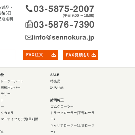
る返品・
後5日
品返送料
の他
SALE
ペレーターシート
特売品
設機械用カバー
訳あり品
ッテリー
イト
諸岡純正
ラー
ゴムクローラー
ックカメラ
トラックローラー(下部ローラ
ンマーナイフモア刃(草刈機
ー)
キャリアローラー(上部ローラ
ゼル
ー)