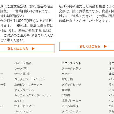
納期はご注文確定後（銀行振込の場合
初期不良や注文した商品と相違によ
認後）、3営業日以内が目安です。
交換は、誠にお手数ですが、商品到着
1,430円(税込)
以内にご連絡ください。その際の商
合計額が11,000円(税込)以上で送料
は弊社負担とさせていただきます。
なります。 ※沖縄、離島は購入時に
0円お預かりし、差額が発生する場合に
、ご決済のご連絡を させていただき
でご了承ください。
バケット部品
アタッチメント
そ
ー
ツース(爪)
フォーククラブ
オ
ラー
ツース盤(爪)
バケット
建
ラー
ロックピン・ラバーピン
草刈り機
バ
ローラ
止めピン・リテーナー
クイックヒッチ
ラ
アダプターシム
大割機
ミ
カッティングエッジ(バケット
小割機
バ
エッジ)
油圧ブレーカー
ハ
シュ
サイドカッター
アーム補強板
刃)
バケットピン
ツインカッター
チ