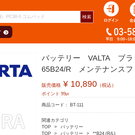
検索
バッテリー VALTA 
65B24/R メンテナンス
¥ 10,890
販売価格
（税込）
ポイント
99
pt
商品コード：
BT-111
関連カテゴリ
TOP
バッテリー
TOP
バッテリー
**B24 (R/L)