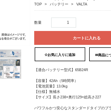
TOP
バッテリー
VALTA
数量
カートに入れる
✩お気に入りに追加
✉商品に
【適合バッテリー型式】65B24R
【容量】42Ah（5時間率）
【電池質量】13.0kg
【仕様】無補水
【サイズ】長さ238×奥行129×総高さ227
パワフルかつ安心なスタンダードタイプのブ