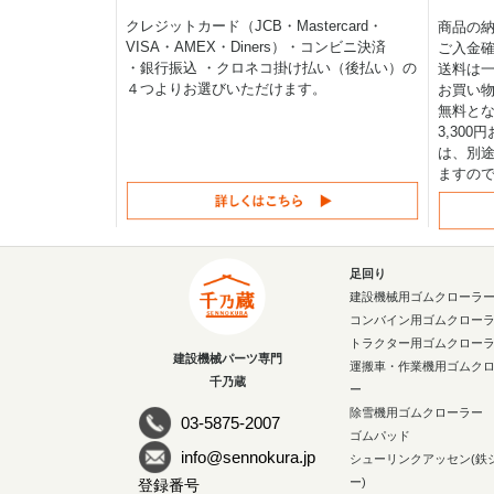
クレジットカード（JCB・Mastercard・
商品の
VISA・AMEX・Diners）・コンビニ決済
ご入金確
・銀行振込 ・クロネコ掛け払い（後払い）の
送料は一律
４つよりお選びいただけます。
お買い物
無料と
3,30
は、別途
ますの
足回り
建設機械用ゴムクローラ
コンバイン用ゴムクロー
トラクター用ゴムクロー
建設機械パーツ専門
運搬車・作業機用ゴムク
千乃蔵
ー
除雪機用ゴムクローラー
03-5875-2007
ゴムパッド
info@sennokura.jp
シューリンクアッセン(鉄
ー)
登録番号