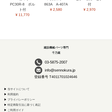
PC30R-8 ボル
863A A-407A
付
ト付
¥ 2,580
¥ 2,970
¥ 11,770
建設機械パーツ専門
千乃蔵
03-5875-2007
info@sennokura.jp
登録番号 T4011701024646
▶
当サイトについて
▶
利用規約
▶
プライバシーポリシー
▶
特定商取引法に基づく表記
▶
ご利用ガイド