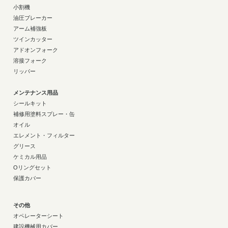
小割機
油圧ブレーカー
アーム補強板
ツインカッター
アドオンフォーク
溶接フォーク
リッパー
メンテナンス用品
シールキット
補修用塗料スプレー・缶
オイル
エレメント・フィルター
グリース
ケミカル用品
Oリングセット
保護カバー
その他
オペレーターシート
建設機械用カバー