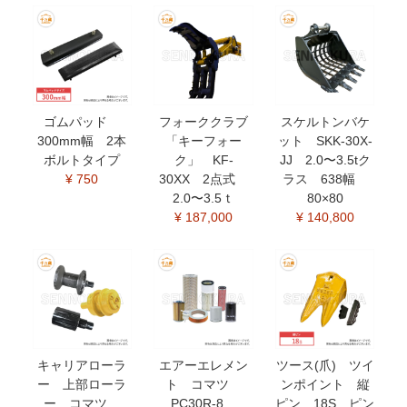
ゴムパッド
フォーククラブ
スケルトンバケ
300mm幅 2本
「キーフォー
ット SKK-30X-
ボルトタイプ
ク」 KF-
JJ 2.0〜3.5tク
¥ 750
30XX 2点式
ラス 638幅
2.0〜3.5ｔ
80×80
¥ 187,000
¥ 140,800
キャリアローラ
エアーエレメン
ツース(爪) ツイ
ー 上部ローラ
ト コマツ
ンポイント 縦
ー コマツ
PC30R-8
ピン 18S ピン