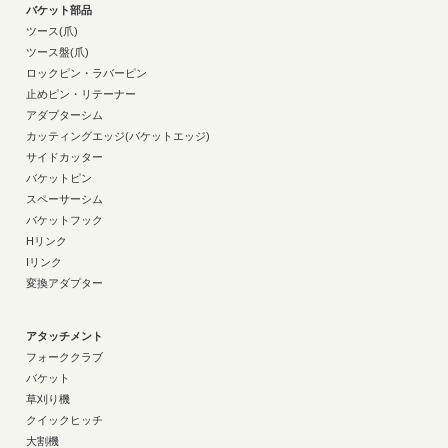
バケット部品
ツース(爪)
ツース盤(爪)
ロックピン・ラバーピン
止めピン・リテーナー
アダプターシム
カッティングエッジ(バケットエッジ)
サイドカッター
バケットピン
スペーサーシム
バケットフック
Hリンク
Iリンク
変換アダプター
アタッチメント
フォーククラブ
バケット
草刈り機
クイックヒッチ
大割機