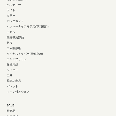
バッテリー
ライト
ミラー
バックカメラ
ハンマーナイフモア刃(草刈機刃)
チゼル
破砕機用部品
敷板
ゴム製敷板
タイヤストッパー(車輪止め)
アルミブリッジ
作業用品
ワイパー
工具
季節の商品
パレット
ファン付きウェア
SALE
特売品