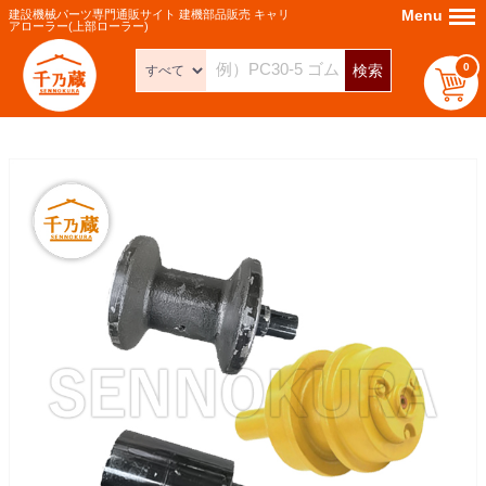
Menu
Menu
建設機械パーツ専門通販サイト 建機部品販売 キャリ
アローラー(上部ローラー)
0
検索