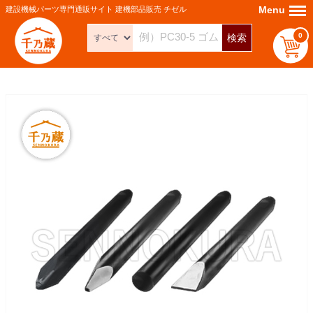
Menu
Menu
建設機械パーツ専門通販サイト 建機部品販売 チゼル
0
検索