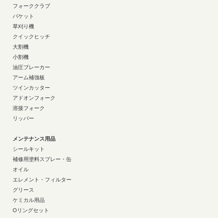
フォーククラブ
バケット
草刈り機
クイックヒッチ
大割機
小割機
油圧ブレーカー
アーム補強板
ツインカッター
アドオンフォーク
溶接フォーク
リッパー
メンテナンス用品
シールキット
補修用塗料スプレー・缶
オイル
エレメント・フィルター
グリース
ケミカル用品
Oリングセット