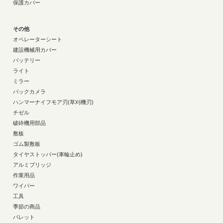
保護カバー
その他
オペレーターシート
建設機械用カバー
バッテリー
ライト
ミラー
バックカメラ
ハンマーナイフモア刃(草刈機刃)
チゼル
破砕機用部品
敷板
ゴム製敷板
タイヤストッパー(車輪止め)
アルミブリッジ
作業用品
ワイパー
工具
季節の商品
パレット