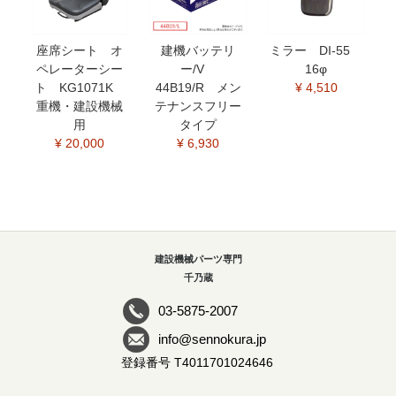
座席シート オ
建機バッテリ
ミラー DI-55
ペレーターシー
ー/V
16φ
ト KG1071K
44B19/R メン
¥ 4,510
重機・建設機械
テナンスフリー
用
タイプ
¥ 20,000
¥ 6,930
建設機械パーツ専門
千乃蔵
03-5875-2007
info@sennokura.jp
登録番号 T4011701024646