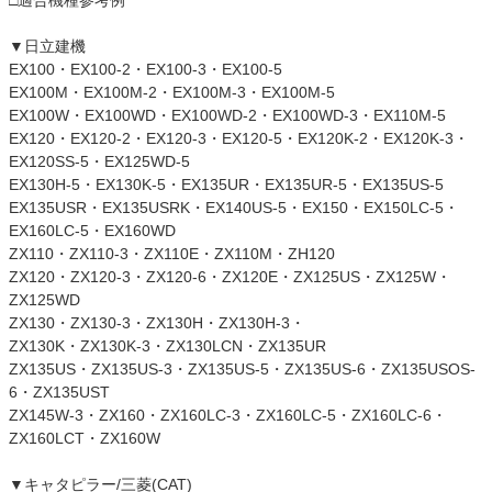
□適合機種参考例
▼日立建機
EX100・EX100-2・EX100-3・EX100-5
EX100M・EX100M-2・EX100M-3・EX100M-5
EX100W・EX100WD・EX100WD-2・EX100WD-3・EX110M-5
EX120・EX120-2・EX120-3・EX120-5・EX120K-2・EX120K-3・
EX120SS-5・EX125WD-5
EX130H-5・EX130K-5・EX135UR・EX135UR-5・EX135US-5
EX135USR・EX135USRK・EX140US-5・EX150・EX150LC-5・
EX160LC-5・EX160WD
ZX110・ZX110-3・ZX110E・ZX110M・ZH120
ZX120・ZX120-3・ZX120-6・ZX120E・ZX125US・ZX125W・
ZX125WD
ZX130・ZX130-3・ZX130H・ZX130H-3・
ZX130K・ZX130K-3・ZX130LCN・ZX135UR
ZX135US・ZX135US-3・ZX135US-5・ZX135US-6・ZX135USOS-
6・ZX135UST
ZX145W-3・ZX160・ZX160LC-3・ZX160LC-5・ZX160LC-6・
ZX160LCT・ZX160W
▼キャタピラー/三菱(CAT)