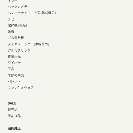
ミラー
バックカメラ
ハンマーナイフモア刃(草刈機刃)
チゼル
破砕機用部品
敷板
ゴム製敷板
タイヤストッパー(車輪止め)
アルミブリッジ
作業用品
ワイパー
工具
季節の商品
パレット
ファン付きウェア
SALE
特売品
訳あり品
諸岡純正