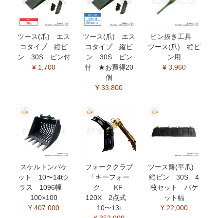
ツース(爪) エス
ツース(爪) エス
ピン抜き工具
コタイプ 縦ピ
コタイプ 縦ピ
ツース(爪) 縦ピ
ン 30S ピン付
ン 30S ピン
ン用
¥ 1,700
付 ★お買得20
¥ 3,960
個
¥ 33,800
スケルトンバケ
フォーククラブ
ツース盤(平爪)
ット 10〜14tク
「キーフォー
縦ピン 30S 4
ラス 1096幅
ク」 KF-
枚セット バケ
100×100
120X 2点式
ット幅
¥ 407,000
10〜13t
¥ 22,000
¥ 352,000