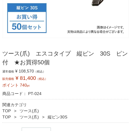
ツース(爪) エスコタイプ 縦ピン 30S ピン
付 ★お買得50個
¥ 108,570
通常価格
（税込）
¥ 81,400
販売価格
（税込）
ポイント
740
pt
商品コード：
PT-024
関連カテゴリ
TOP
ツース(爪)
TOP
ツース(爪)
縦ピン30S