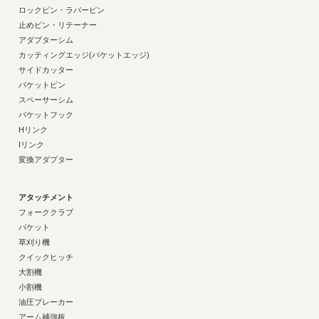
ロックピン・ラバーピン
止めピン・リテーナー
アダプターシム
カッティングエッジ(バケットエッジ)
サイドカッター
バケットピン
スペーサーシム
バケットフック
Hリンク
Iリンク
変換アダプター
アタッチメント
フォーククラブ
バケット
草刈り機
クイックヒッチ
大割機
小割機
油圧ブレーカー
アーム補強板