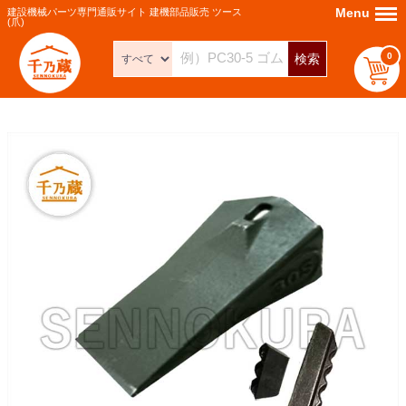
Menu
Menu
建設機械パーツ専門通販サイト 建機部品販売 ツース
(爪)
0
検索