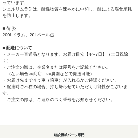
っています。
シェルリムラD は、酸性物質を速やかに中和し、酸による腐食摩耗
を防止します。
■ 荷 姿
200Lドラム、20Lペール缶
■ 配送について
・メーカー直送品となります。お届け目安【4〜7日】（土日祝除
く）
・ご注文の際は、企業名または屋号をご記載ください。
（ない場合○○商店、○○農園などで発送可能）
・お届け先まで４ｔ車（箱車）が入れるかご確認ください。
・配達時ご不在の場合、持ち帰らせていただく可能性がございま
す。
ご注文の際は、ご連絡のつく番号をお知らせください。
建設機械パーツ専門