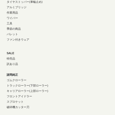
タイヤストッパー(車輪止め)
アルミブリッジ
作業用品
ワイパー
工具
季節の商品
パレット
ファン付きウェア
SALE
特売品
訳あり品
諸岡純正
ゴムクローラー
トラックローラー(下部ローラー)
キャリアローラー(上部ローラー)
フロントアイドラー
スプロケット
破砕機カッター刃