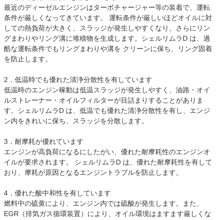
最近のディーゼルエンジンはターボチャージャー等の装着で、運転
条件が厳しくなってきています。 運転条件が厳しいほどオイルに対
しての熱負荷が大きく、スラッジが発生しやすくなり、さらにリン
グまわりやリング溝に堆積物を生成します。シェルリムラD は、過
酷な運転条件でもリングまわりや溝を クリーンに保ち、リング固着
を防止します。
2．低温時でも優れた清浄分散性を有しています
低温時のエンジン稼動は低温スラッジが発生しやすく、油路・オイ
ルストレーナー・オイルフィルターが目詰まりすることがありま
す。シェルリムラD は、低温でも優れた清浄分散性を有し、エンジ
ン内をきれいに保ち、スラッジを分散します。
3．耐摩耗が優れています
エンジンが高負荷になるにしたがい、優れた耐摩耗性のエンジンオ
イルが要求されます。 シェルリムラD は、優れた耐摩耗性を有して
おり、摩耗が原因となるエンジントラブルを防止します。
4．優れた酸中和性を有しています
燃料中の硫黄により、エンジン内では硫酸が発生します。また、
EGR（排気ガス循環装置）により、オイル環境はますます厳しくな