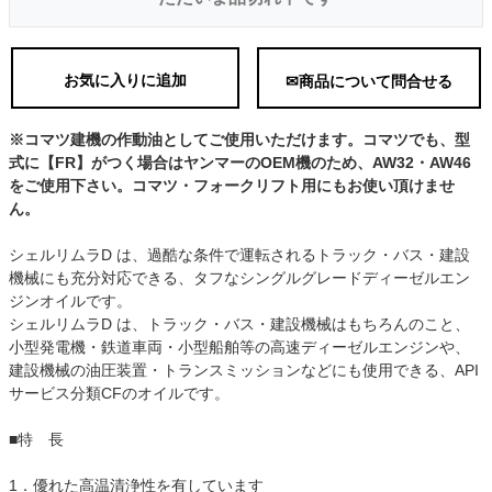
お気に入りに追加
✉商品について問合せる
※コマツ建機の作動油としてご使用いただけます。コマツでも、型
式に【FR】がつく場合はヤンマーのOEM機のため、AW32・AW46
をご使用下さい。コマツ・フォークリフト用にもお使い頂けませ
ん。
シェルリムラD は、過酷な条件で運転されるトラック・バス・建設
機械にも充分対応できる、タフなシングルグレードディーゼルエン
ジンオイルです。
シェルリムラD は、トラック・バス・建設機械はもちろんのこと、
小型発電機・鉄道車両・小型船舶等の高速ディーゼルエンジンや、
建設機械の油圧装置・トランスミッションなどにも使用できる、API
サービス分類CFのオイルです。
■特 長
1．優れた高温清浄性を有しています