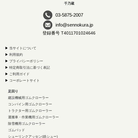
千乃蔵
03-5875-2007
info@sennokura.jp
登録番号 T4011701024646
▶
当サイトについて
▶
利用規約
▶
プライバシーポリシー
▶
特定商取引法に基づく表記
▶
ご利用ガイド
▶
コーポレートサイト
足回り
建設機械用ゴムクローラー
コンバイン用ゴムクローラー
トラクター用ゴムクローラー
運搬車・作業機用ゴムクローラー
除雪機用ゴムクローラー
ゴムパッド
シューリンクアッセン(鉄シュー)