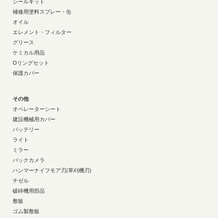
シールキット
補修用塗料スプレー・缶
オイル
エレメント・フィルター
グリース
ケミカル用品
Oリングセット
保護カバー
その他
オペレーターシート
建設機械用カバー
バッテリー
ライト
ミラー
バックカメラ
ハンマーナイフモア刃(草刈機刃)
チゼル
破砕機用部品
敷板
ゴム製敷板