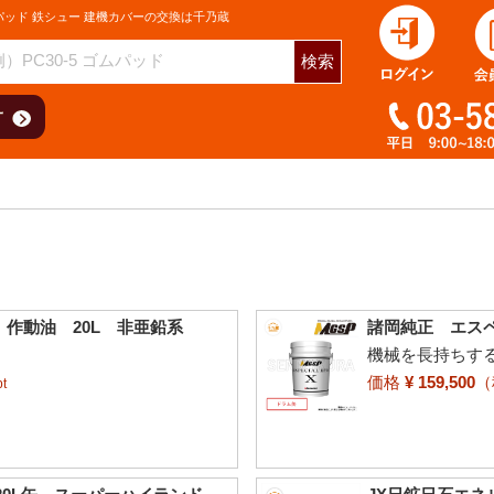
パッド 鉄シュー 建機カバーの交換は千乃蔵
検索
作動油 20L 非亜鉛系
諸岡純正 エスペ
機械を長持ちす
価格
¥ 159,500
t