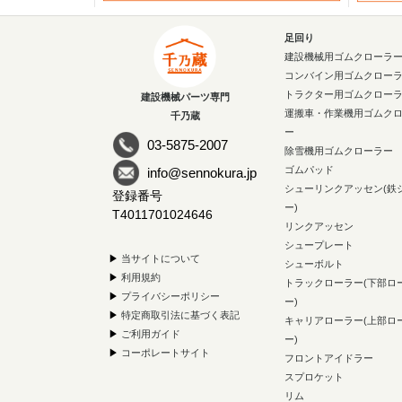
足回り
建設機械用ゴムクローラ
コンバイン用ゴムクロー
トラクター用ゴムクロー
建設機械パーツ専門
運搬車・作業機用ゴムク
千乃蔵
ー
03-5875-2007
除雪機用ゴムクローラー
ゴムパッド
info@sennokura.jp
シューリンクアッセン(鉄
登録番号
ー)
T4011701024646
リンクアッセン
シュープレート
▶
当サイトについて
シューボルト
▶
利用規約
トラックローラー(下部ロ
▶
プライバシーポリシー
ー)
▶
特定商取引法に基づく表記
キャリアローラー(上部ロ
▶
ご利用ガイド
ー)
▶
コーポレートサイト
フロントアイドラー
スプロケット
リム