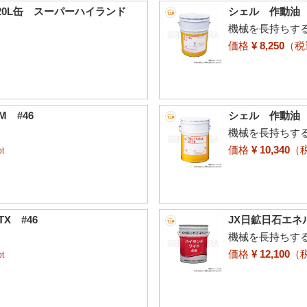
20L缶 スーパーハイランド
シェル 作動油 2
機械を長持ちす
価格
¥ 8,250
（
 #46
シェル 作動油 2
機械を長持ちす
価格
¥ 10,340
（
t
X #46
JX日鉱日石エネ
機械を長持ちす
価格
¥ 12,100
（
t