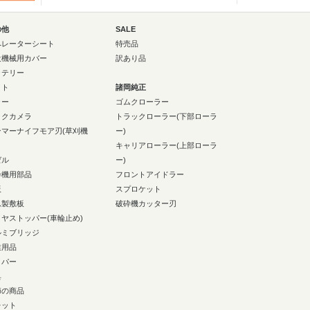
の他
SALE
ペレーターシート
特売品
設機械用カバー
訳あり品
ッテリー
イト
諸岡純正
ラー
ゴムクローラー
ックカメラ
トラックローラー(下部ローラ
ンマーナイフモア刃(草刈機
ー)
キャリアローラー(上部ローラ
ゼル
ー)
砕機用部品
フロントアイドラー
板
スプロケット
ム製敷板
破砕機カッター刃
イヤストッパー(車輪止め)
ルミブリッジ
業用品
イパー
具
節の商品
レット