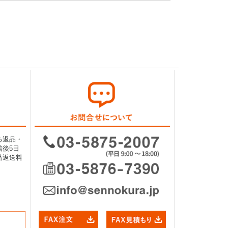
る返品・
後5日
品返送料