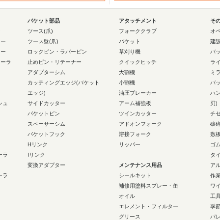
バケット部品
アタッチメント
そ
ー
ツース(爪)
フォーククラブ
オ
ラー
ツース盤(爪)
バケット
建
ラー
ロックピン・ラバーピン
草刈り機
バ
ローラ
止めピン・リテーナー
クイックヒッチ
ラ
アダプターシム
大割機
ミ
カッティングエッジ(バケット
小割機
バ
エッジ)
油圧ブレーカー
ハ
シュ
サイドカッター
アーム補強板
刃)
バケットピン
ツインカッター
チ
スペーサーシム
アドオンフォーク
破
バケットフック
溶接フォーク
敷
Hリンク
リッパー
ゴ
ーラ
Iリンク
タ
変換アダプター
メンテナンス用品
ア
ーラ
シールキット
作
補修用塗料スプレー・缶
ワ
オイル
工
エレメント・フィルター
季
グリース
パ