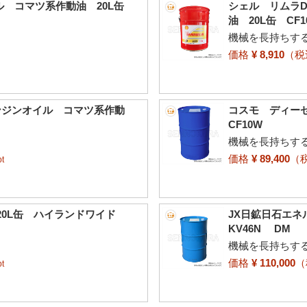
ル コマツ系作動油 20L缶
シェル リムラ
油 20L缶 CF1
機械を長持ちす
価格
¥ 8,910
（
ンジンオイル コマツ系作動
コスモ ディー
CF10W
機械を長持ちす
価格
¥ 89,400
（
t
20L缶 ハイランドワイド
JX日鉱日石エネ
KV46N DM
機械を長持ちす
価格
¥ 110,000
t