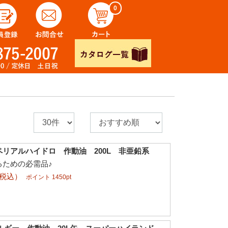
0
リアルハイドロ 作動油 200L 非亜鉛系
るための必需品♪
（税込）
ポイント 1450pt