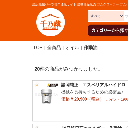
建設機械パーツ専門通販サイト 建機部品販売 ゴムクローラー ゴム
TOP
全商品
オイル
作動油
20
件
の商品がみつかりました。
諸岡純正 エスペリアルハイドロ 
機械を長持ちするための必需品♪
価格
¥ 20,900
（税込）
ポイント 190p