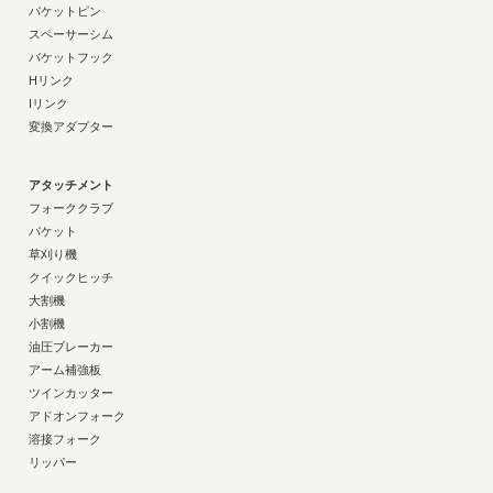
バケットピン
スペーサーシム
バケットフック
Hリンク
Iリンク
変換アダプター
アタッチメント
フォーククラブ
バケット
草刈り機
クイックヒッチ
大割機
小割機
油圧ブレーカー
アーム補強板
ツインカッター
アドオンフォーク
溶接フォーク
リッパー