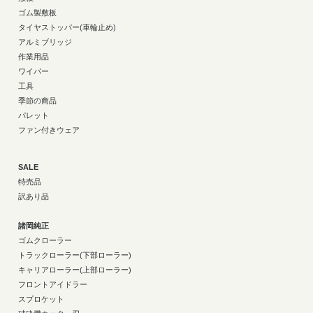
ゴム製敷板
タイヤストッパー(車輪止め)
アルミブリッジ
作業用品
ワイパー
工具
季節の商品
パレット
ファン付きウェア
SALE
特売品
訳あり品
諸岡純正
ゴムクローラー
トラックローラー(下部ローラー)
キャリアローラー(上部ローラー)
フロントアイドラー
スプロケット