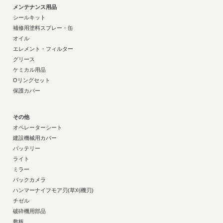
メンテナンス用品
シールキット
補修用塗料スプレー・缶
オイル
エレメント・フィルター
グリース
ケミカル用品
Oリングセット
保護カバー
その他
オペレーターシート
建設機械用カバー
バッテリー
ライト
ミラー
バックカメラ
ハンマーナイフモア刃(草刈機刃)
チゼル
破砕機用部品
敷板