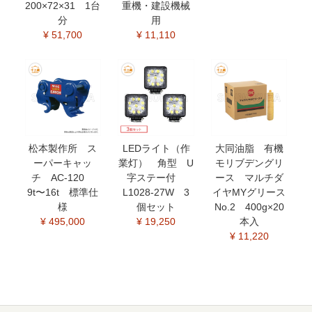
200×72×31 1台
重機・建設機械
分
用
¥ 51,700
¥ 11,110
松本製作所 ス
LEDライト（作
大同油脂 有機
ーパーキャッ
業灯） 角型 U
モリブデングリ
チ AC-120
字ステー付
ース マルチダ
9t〜16t 標準仕
L1028-27W 3
イヤMYグリース
様
個セット
No.2 400g×20
¥ 495,000
¥ 19,250
本入
¥ 11,220