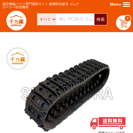
Menu
Menu
建設機械パーツ専門通販サイト 建機部品販売 ゴムク
ローラー除雪機用
0
検索