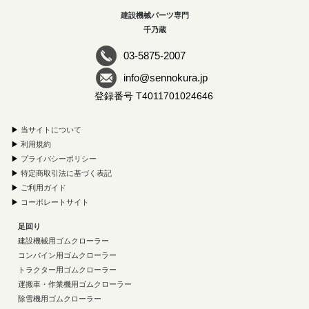
建設機械パーツ専門
千乃蔵
03-5875-2007
info@sennokura.jp
登録番号 T4011701024646
▶
当サイトについて
▶
利用規約
▶
プライバシーポリシー
▶
特定商取引法に基づく表記
▶
ご利用ガイド
▶
コーポレートサイト
足回り
建設機械用ゴムクローラー
コンバイン用ゴムクローラー
トラクター用ゴムクローラー
運搬車・作業機用ゴムクローラー
除雪機用ゴムクローラー