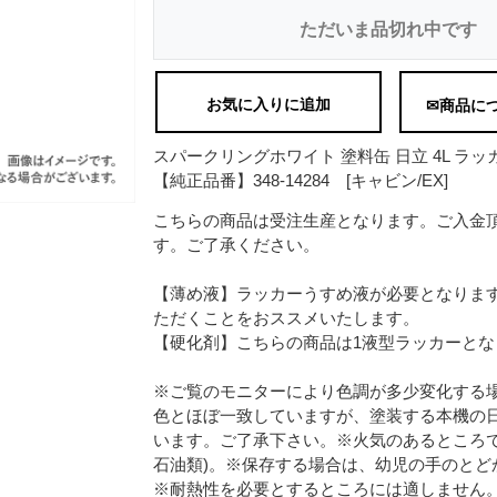
ただいま品切れ中です
お気に入りに追加
✉商品に
スパークリングホワイト 塗料缶 日立 4L ラッ
【純正品番】348-14284 [キャビン/EX]
こちらの商品は受注生産となります。ご入金
す。ご了承ください。
【薄め液】ラッカーうすめ液が必要となりま
ただくことをおススメいたします。
【硬化剤】こちらの商品は1液型ラッカーと
※ご覧のモニターにより色調が多少変化する
色とほぼ一致していますが、塗装する本機の
います。ご了承下さい。※火気のあるところで
石油類)。※保存する場合は、幼児の手のとど
※耐熱性を必要とするところには適しません