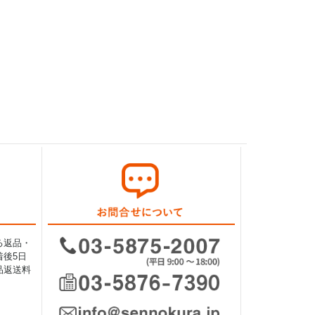
る返品・
後5日
品返送料