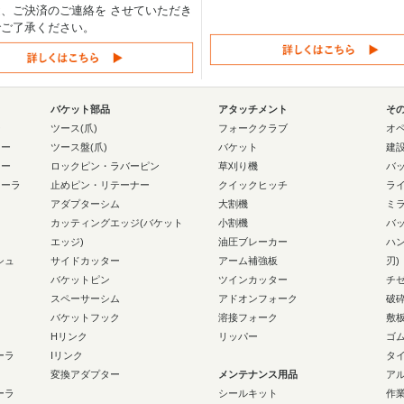
、ご決済のご連絡を させていただき
でご了承ください。
バケット部品
アタッチメント
そ
ー
ツース(爪)
フォーククラブ
オ
ラー
ツース盤(爪)
バケット
建
ラー
ロックピン・ラバーピン
草刈り機
バ
ローラ
止めピン・リテーナー
クイックヒッチ
ラ
アダプターシム
大割機
ミ
カッティングエッジ(バケット
小割機
バ
エッジ)
油圧ブレーカー
ハ
シュ
サイドカッター
アーム補強板
刃)
バケットピン
ツインカッター
チ
スペーサーシム
アドオンフォーク
破
バケットフック
溶接フォーク
敷
Hリンク
リッパー
ゴ
ーラ
Iリンク
タ
変換アダプター
メンテナンス用品
ア
ーラ
シールキット
作