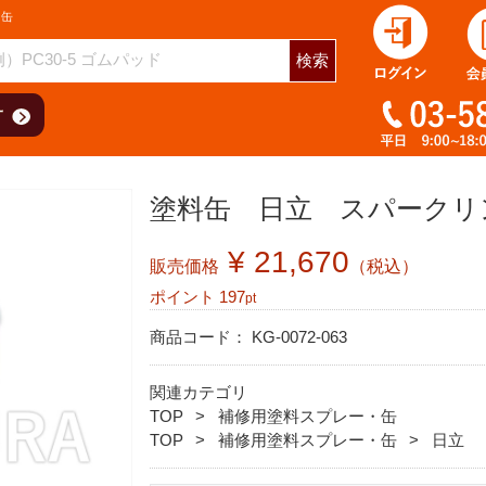
・缶
検索
塗料缶 日立 スパークリ
¥ 21,670
販売価格
（税込）
ポイント
197
pt
商品コード：
KG-0072-063
関連カテゴリ
TOP
補修用塗料スプレー・缶
TOP
補修用塗料スプレー・缶
日立