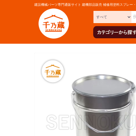
建設機械パーツ専門通販サイト 建機部品販売 補修用塗料スプレー