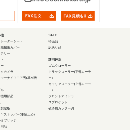
の他
SALE
ペレーターシート
特売品
設機械用カバー
訳あり品
ッテリー
イト
諸岡純正
ラー
ゴムクローラー
ックカメラ
トラックローラー(下部ローラ
ンマーナイフモア刃(草刈機
ー)
キャリアローラー(上部ローラ
ゼル
ー)
砕機用部品
フロントアイドラー
板
スプロケット
ム製敷板
破砕機カッター刃
イヤストッパー(車輪止め)
ルミブリッジ
業用品