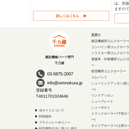
は、別途
ますの
足回り
建設機械用ゴムクローラ
コンバイン用ゴムクロー
トラクター用ゴムクロー
建設機械パーツ専門
運搬車・作業機用ゴムク
千乃蔵
ー
除雪機用ゴムクローラー
03-5875-2007
ゴムパッド
info@sennokura.jp
シューリンクアッセン(鉄
ー)
登録番号
リンクアッセン
T4011701024646
シュープレート
シューボルト
▶
当サイトについて
トラックローラー(下部ロ
▶
利用規約
ー)
▶
プライバシーポリシー
キャリアローラー(上部ロ
▶
特定商取引法に基づく表記