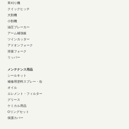
草刈り機
クイックヒッチ
大割機
小割機
油圧ブレーカー
アーム補強板
ツインカッター
アドオンフォーク
溶接フォーク
リッパー
メンテナンス用品
シールキット
補修用塗料スプレー・缶
オイル
エレメント・フィルター
グリース
ケミカル用品
Oリングセット
保護カバー