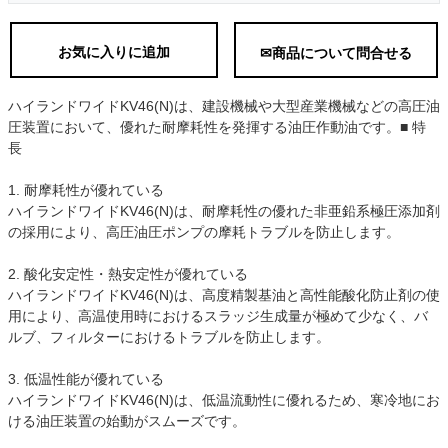
お気に入りに追加
✉商品について問合せる
ハイランドワイドKV46(N)は、建設機械や大型産業機械などの高圧油
圧装置において、優れた耐摩耗性を発揮する油圧作動油です。■ 特
長
1. 耐摩耗性が優れている
ハイランドワイドKV46(N)は、耐摩耗性の優れた非亜鉛系極圧添加剤
の採用により、高圧油圧ポンプの摩耗トラブルを防止します。
2. 酸化安定性・熱安定性が優れている
ハイランドワイドKV46(N)は、高度精製基油と高性能酸化防止剤の使
用により、高温使用時におけるスラッジ生成量が極めて少なく、バ
ルブ、フィルターにおけるトラブルを防止します。
3. 低温性能が優れている
ハイランドワイドKV46(N)は、低温流動性に優れるため、寒冷地にお
ける油圧装置の始動がスムーズです。