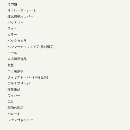
その他
オペレーターシート
建設機械用カバー
バッテリー
ライト
ミラー
バックカメラ
ハンマーナイフモア刃(草刈機刃)
チゼル
破砕機用部品
敷板
ゴム製敷板
タイヤストッパー(車輪止め)
アルミブリッジ
作業用品
ワイパー
工具
季節の商品
パレット
ファン付きウェア