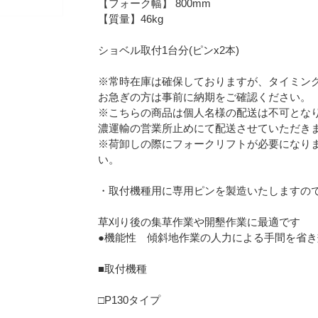
【フォーク幅】 800mm
【質量】46kg
ショベル取付1台分(ピンx2本)
※常時在庫は確保しておりますが、タイミン
お急ぎの方は事前に納期をご確認ください。
※こちらの商品は個人名様の配送は不可となり
濃運輸の営業所止めにて配送させていただき
※荷卸しの際にフォークリフトが必要になり
い。
・取付機種用に専用ピンを製造いたしますの
草刈り後の集草作業や開墾作業に最適です
●機能性 傾斜地作業の人力による手間を省き
■取付機種
□P130タイプ