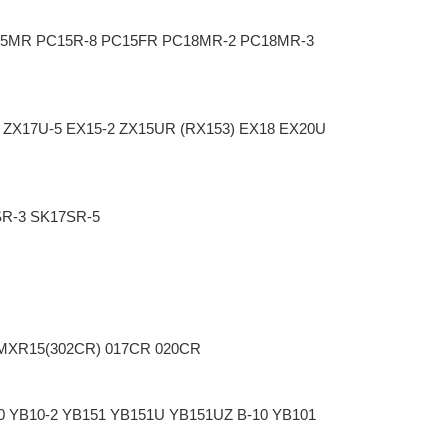
C15MR PC15R-8 PC15FR PC18MR-2 PC18MR-3
 ZX17U-5 EX15-2 ZX15UR (RX153) EX18 EX20U
R-3 SK17SR-5
MXR15(302CR) 017CR 020CR
B10 YB10-2 YB151 YB151U YB151UZ B-10 YB101