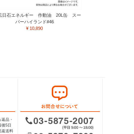
日鉱日石エネルギー 作動油 20L缶 スー
パーハイランド#46
¥ 10,890
る返品・
後5日
品返送料