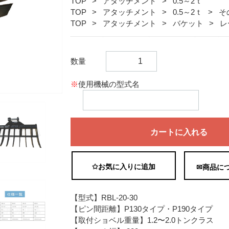
TOP
アタッチメント
0.5～2ｔ
TOP
アタッチメント
0.5～2ｔ
そ
TOP
アタッチメント
バケット
レ
数量
※
使用機械の型式名
カートに入れる
✩お気に入りに追加
✉商品に
【型式】RBL-20-30
【ピン間距離】P130タイプ・P190タイプ
【取付ショベル重量】1.2〜2.0トンクラス