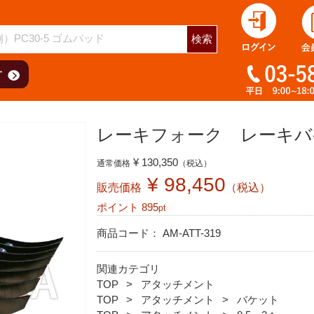
検索
レーキフォーク レーキバケット
¥ 130,350
通常価格
（税込）
¥ 98,450
販売価格
（税込）
ポイント
895
pt
商品コード：
AM-ATT-319
関連カテゴリ
TOP
アタッチメント
TOP
アタッチメント
バケット