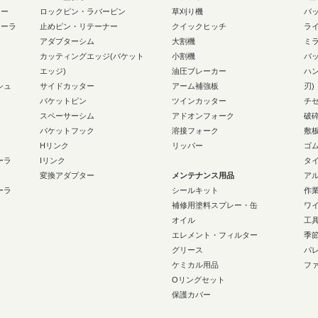
ラー
ロックピン・ラバーピン
草刈り機
バ
ローラ
止めピン・リテーナー
クイックヒッチ
ラ
アダプターシム
大割機
ミ
カッティングエッジ(バケット
小割機
バ
エッジ)
油圧ブレーカー
ハ
シュ
サイドカッター
アーム補強板
刃)
バケットピン
ツインカッター
チ
スペーサーシム
アドオンフォーク
破
バケットフック
溶接フォーク
敷
Hリンク
リッパー
ゴ
ーラ
Iリンク
タ
変換アダプター
メンテナンス用品
ア
ーラ
シールキット
作
補修用塗料スプレー・缶
ワ
オイル
工
エレメント・フィルター
季
グリース
パ
ケミカル用品
フ
Oリングセット
保護カバー