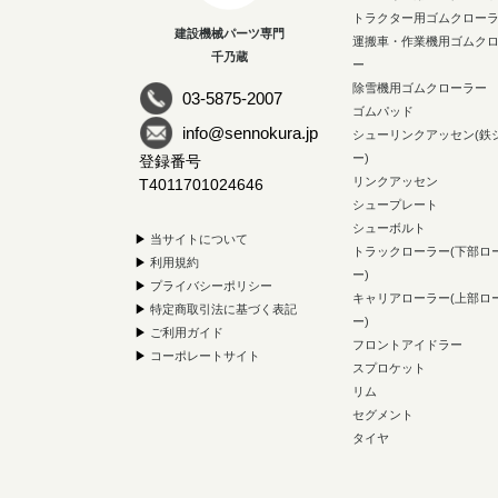
トラクター用ゴムクロー
建設機械パーツ専門
運搬車・作業機用ゴムク
千乃蔵
ー
除雪機用ゴムクローラー
03-5875-2007
ゴムパッド
info@sennokura.jp
シューリンクアッセン(鉄
ー)
登録番号
リンクアッセン
T4011701024646
シュープレート
シューボルト
▶
当サイトについて
トラックローラー(下部ロ
▶
利用規約
ー)
▶
プライバシーポリシー
キャリアローラー(上部ロ
▶
特定商取引法に基づく表記
ー)
▶
ご利用ガイド
フロントアイドラー
▶
コーポレートサイト
スプロケット
リム
セグメント
タイヤ