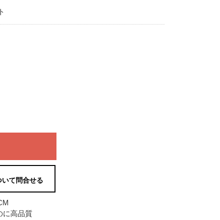
ト
ついて問合せる
CM
のに高品質