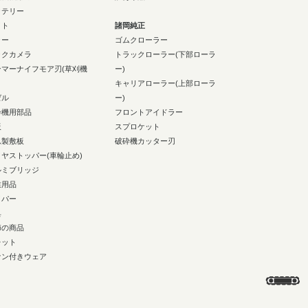
ッテリー
イト
諸岡純正
ラー
ゴムクローラー
ックカメラ
トラックローラー(下部ローラ
ンマーナイフモア刃(草刈機
ー)
キャリアローラー(上部ローラ
ゼル
ー)
砕機用部品
フロントアイドラー
板
スプロケット
ム製敷板
破砕機カッター刃
イヤストッパー(車輪止め)
ルミブリッジ
業用品
イパー
具
節の商品
レット
ァン付きウェア