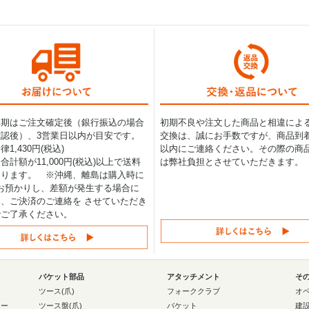
納期はご注文確定後（銀行振込の場合
初期不良や注文した商品と相違によ
認後）、3営業日以内が目安です。
交換は、誠にお手数ですが、商品到着
1,430円(税込)
以内にご連絡ください。その際の商
合計額が11,000円(税込)以上で送料
は弊社負担とさせていただきます。
なります。 ※沖縄、離島は購入時に
0円お預かりし、差額が発生する場合に
、ご決済のご連絡を させていただき
でご了承ください。
バケット部品
アタッチメント
そ
ー
ツース(爪)
フォーククラブ
オ
ラー
ツース盤(爪)
バケット
建