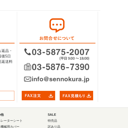
る返品・
後5日
品返送料
の他
SALE
ペレーターシート
特売品
設機械用カバー
訳あり品