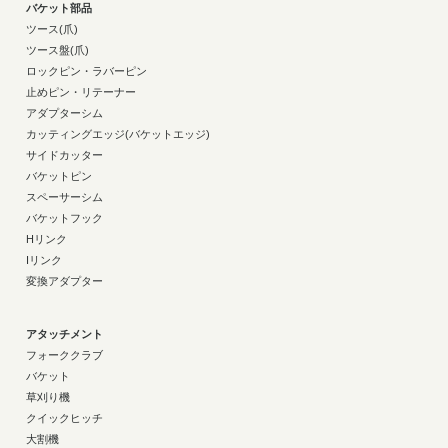
バケット部品
ツース(爪)
ツース盤(爪)
ロックピン・ラバーピン
止めピン・リテーナー
アダプターシム
カッティングエッジ(バケットエッジ)
サイドカッター
バケットピン
スペーサーシム
バケットフック
Hリンク
Iリンク
変換アダプター
アタッチメント
フォーククラブ
バケット
草刈り機
クイックヒッチ
大割機