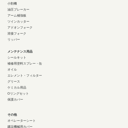
小割機
油圧ブレーカー
アーム補強板
ツインカッター
アドオンフォーク
溶接フォーク
リッパー
メンテナンス用品
シールキット
補修用塗料スプレー・缶
オイル
エレメント・フィルター
グリース
ケミカル用品
Oリングセット
保護カバー
その他
オペレーターシート
建設機械用カバー