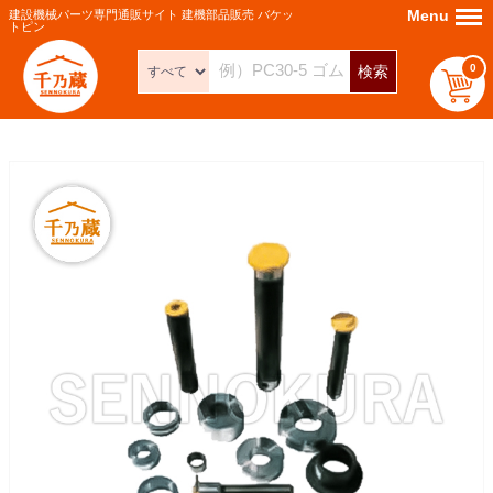
Menu
Menu
建設機械パーツ専門通販サイト 建機部品販売 バケッ
トピン
0
検索