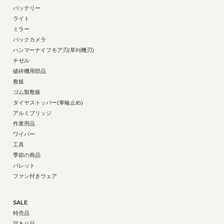
バッテリー
ライト
ミラー
バックカメラ
ハンマーナイフモア刃(草刈機刃)
チゼル
破砕機用部品
敷板
ゴム製敷板
タイヤストッパー(車輪止め)
アルミブリッジ
作業用品
ワイパー
工具
季節の商品
パレット
ファン付きウェア
SALE
特売品
訳あり品