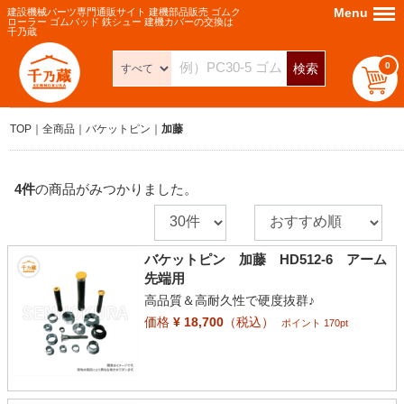
Menu
Menu
建設機械パーツ専門通販サイト 建機部品販売 ゴムク
ローラー ゴムパッド 鉄シュー 建機カバーの交換は
千乃蔵
0
検索
TOP
全商品
バケットピン
加藤
4
件
の商品がみつかりました。
バケットピン 加藤 HD512-6 アーム
先端用
高品質＆高耐久性で硬度抜群♪
価格
¥ 18,700
（税込）
ポイント 170pt