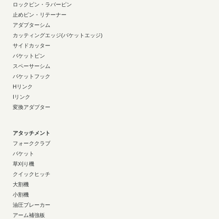
ロックピン・ラバーピン
止めピン・リテーナー
アダプターシム
カッティングエッジ(バケットエッジ)
サイドカッター
バケットピン
スペーサーシム
バケットフック
Hリンク
Iリンク
変換アダプター
アタッチメント
フォーククラブ
バケット
草刈り機
クイックヒッチ
大割機
小割機
油圧ブレーカー
アーム補強板