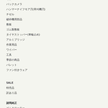
バックカメラ
ハンマーナイフモア刃(草刈機刃)
チゼル
破砕機用部品
敷板
ゴム製敷板
タイヤストッパー(車輪止め)
アルミブリッジ
作業用品
ワイパー
工具
季節の商品
パレット
ファン付きウェア
SALE
特売品
訳あり品
諸岡純正