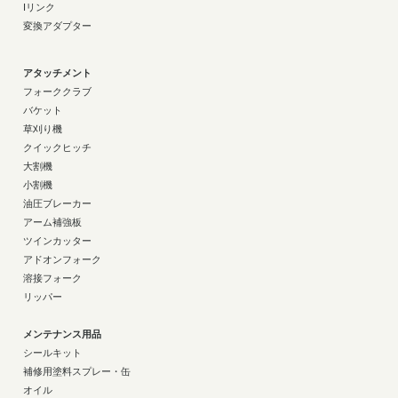
Iリンク
変換アダプター
アタッチメント
フォーククラブ
バケット
草刈り機
クイックヒッチ
大割機
小割機
油圧ブレーカー
アーム補強板
ツインカッター
アドオンフォーク
溶接フォーク
リッパー
メンテナンス用品
シールキット
補修用塗料スプレー・缶
オイル