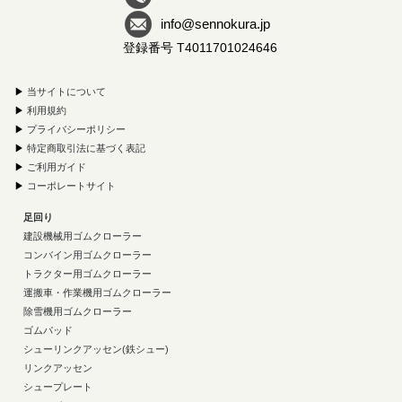
info@sennokura.jp
登録番号 T4011701024646
▶
当サイトについて
▶
利用規約
▶
プライバシーポリシー
▶
特定商取引法に基づく表記
▶
ご利用ガイド
▶
コーポレートサイト
足回り
建設機械用ゴムクローラー
コンバイン用ゴムクローラー
トラクター用ゴムクローラー
運搬車・作業機用ゴムクローラー
除雪機用ゴムクローラー
ゴムパッド
シューリンクアッセン(鉄シュー)
リンクアッセン
シュープレート