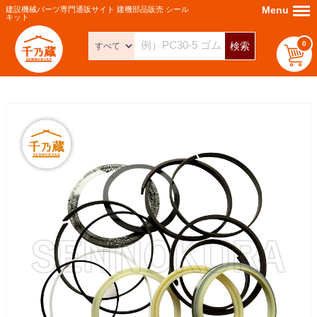
Menu
Menu
建設機械パーツ専門通販サイト 建機部品販売 シール
キット
0
検索