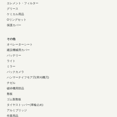
エレメント・フィルター
グリース
ケミカル用品
Oリングセット
保護カバー
その他
オペレーターシート
建設機械用カバー
バッテリー
ライト
ミラー
バックカメラ
ハンマーナイフモア刃(草刈機刃)
チゼル
破砕機用部品
敷板
ゴム製敷板
タイヤストッパー(車輪止め)
アルミブリッジ
作業用品