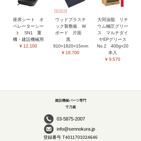
座席シート オ
ウッドプラスチ
大同油脂 リチ
ペレーターシー
ック製敷板 W
ウム極圧グリー
ト SN1 重
ボード 片面
ス マルチダイ
機・建設機械用
黒
ヤEPグリース
¥ 12,100
910×1820×15mm
No.2 400g×20
¥ 18,700
本入
¥ 9,570
建設機械パーツ専門
千乃蔵
03-5875-2007
info@sennokura.jp
登録番号 T4011701024646