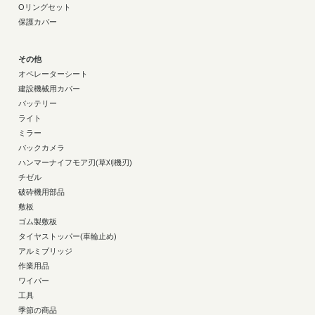
Oリングセット
保護カバー
その他
オペレーターシート
建設機械用カバー
バッテリー
ライト
ミラー
バックカメラ
ハンマーナイフモア刃(草刈機刃)
チゼル
破砕機用部品
敷板
ゴム製敷板
タイヤストッパー(車輪止め)
アルミブリッジ
作業用品
ワイパー
工具
季節の商品