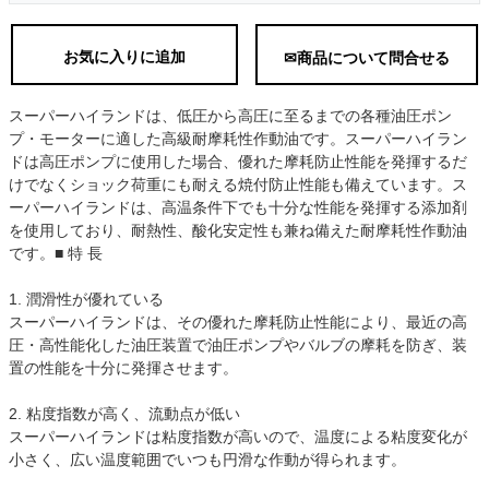
お気に入りに追加
✉商品について問合せる
スーパーハイランドは、低圧から高圧に至るまでの各種油圧ポン
プ・モーターに適した高級耐摩耗性作動油です。スーパーハイラン
ドは高圧ポンプに使用した場合、優れた摩耗防止性能を発揮するだ
けでなくショック荷重にも耐える焼付防止性能も備えています。ス
ーパーハイランドは、高温条件下でも十分な性能を発揮する添加剤
を使用しており、耐熱性、酸化安定性も兼ね備えた耐摩耗性作動油
です。■ 特 長
1. 潤滑性が優れている
スーパーハイランドは、その優れた摩耗防止性能により、最近の高
圧・高性能化した油圧装置で油圧ポンプやバルブの摩耗を防ぎ、装
置の性能を十分に発揮させます。
2. 粘度指数が高く、流動点が低い
スーパーハイランドは粘度指数が高いので、温度による粘度変化が
小さく、広い温度範囲でいつも円滑な作動が得られます。