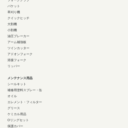
フォーククラブ
バケット
草刈り機
クイックヒッチ
大割機
小割機
油圧ブレーカー
アーム補強板
ツインカッター
アドオンフォーク
溶接フォーク
リッパー
メンテナンス用品
シールキット
補修用塗料スプレー・缶
オイル
エレメント・フィルター
グリース
ケミカル用品
Oリングセット
保護カバー