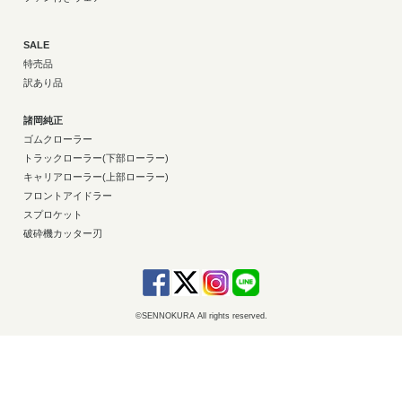
SALE
特売品
訳あり品
諸岡純正
ゴムクローラー
トラックローラー(下部ローラー)
キャリアローラー(上部ローラー)
フロントアイドラー
スプロケット
破砕機カッター刃
©SENNOKURA All rights reserved.