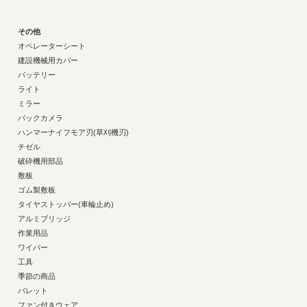
その他
オペレーターシート
建設機械用カバー
バッテリー
ライト
ミラー
バックカメラ
ハンマーナイフモア刃(草刈機刃)
チゼル
破砕機用部品
敷板
ゴム製敷板
タイヤストッパー(車輪止め)
アルミブリッジ
作業用品
ワイパー
工具
季節の商品
パレット
ファン付きウェア