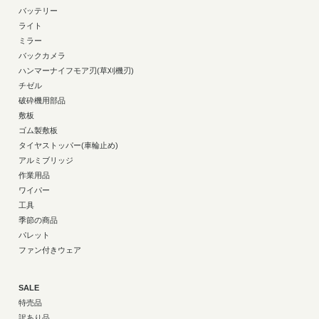
バッテリー
ライト
ミラー
バックカメラ
ハンマーナイフモア刃(草刈機刃)
チゼル
破砕機用部品
敷板
ゴム製敷板
タイヤストッパー(車輪止め)
アルミブリッジ
作業用品
ワイパー
工具
季節の商品
パレット
ファン付きウェア
SALE
特売品
訳あり品