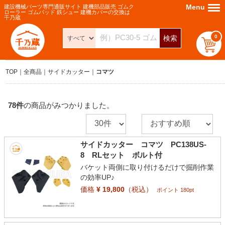
Menu
Menu
建設機械パーツ専門通販サイト 建機部品販売 ゴムク
ローラー ゴムパッド 鉄シュー 建機カバーの交換は
千乃蔵
0
検索
TOP
全商品
サイドカッター
コマツ
78
件
の商品がみつかりました。
サイドカッター コマツ PC138US-
8 RLセット ボルト付
バケット両側に取り付けるだけで掘削作業
の効率UP♪
価格
¥ 19,800
（税込）
ポイント 180pt