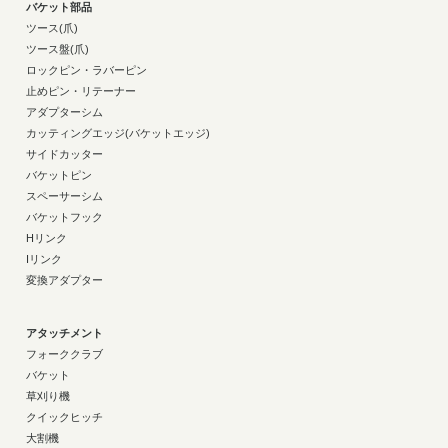
バケット部品
ツース(爪)
ツース盤(爪)
ロックピン・ラバーピン
止めピン・リテーナー
アダプターシム
カッティングエッジ(バケットエッジ)
サイドカッター
バケットピン
スペーサーシム
バケットフック
Hリンク
Iリンク
変換アダプター
アタッチメント
フォーククラブ
バケット
草刈り機
クイックヒッチ
大割機