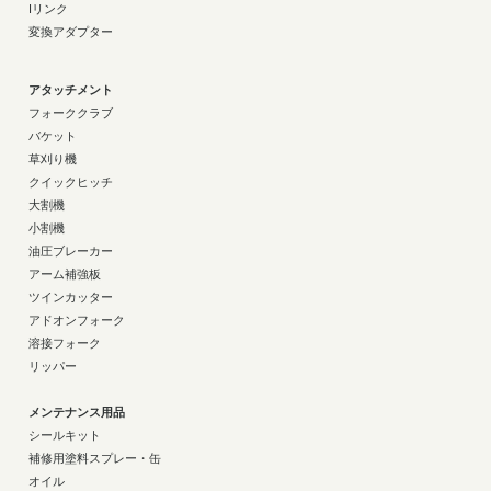
Iリンク
変換アダプター
アタッチメント
フォーククラブ
バケット
草刈り機
クイックヒッチ
大割機
小割機
油圧ブレーカー
アーム補強板
ツインカッター
アドオンフォーク
溶接フォーク
リッパー
メンテナンス用品
シールキット
補修用塗料スプレー・缶
オイル