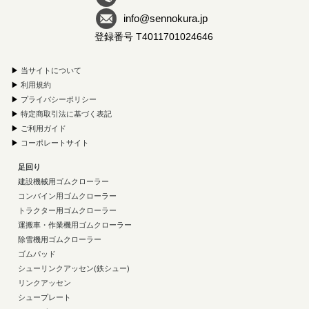
info@sennokura.jp
登録番号 T4011701024646
▶
当サイトについて
▶
利用規約
▶
プライバシーポリシー
▶
特定商取引法に基づく表記
▶
ご利用ガイド
▶
コーポレートサイト
足回り
建設機械用ゴムクローラー
コンバイン用ゴムクローラー
トラクター用ゴムクローラー
運搬車・作業機用ゴムクローラー
除雪機用ゴムクローラー
ゴムパッド
シューリンクアッセン(鉄シュー)
リンクアッセン
シュープレート