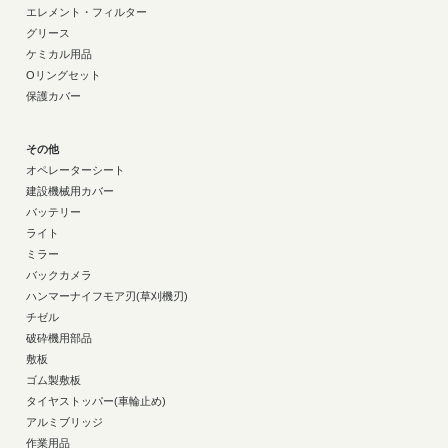
エレメント・フィルター
グリース
ケミカル用品
Oリングセット
保護カバー
その他
オペレーターシート
建設機械用カバー
バッテリー
ライト
ミラー
バックカメラ
ハンマーナイフモア刃(草刈機刃)
チゼル
破砕機用部品
敷板
ゴム製敷板
タイヤストッパー(車輪止め)
アルミブリッジ
作業用品