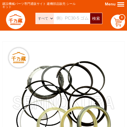
Menu
Menu
建設機械パーツ専門通販サイト 建機部品販売 シール
キット
0
検索