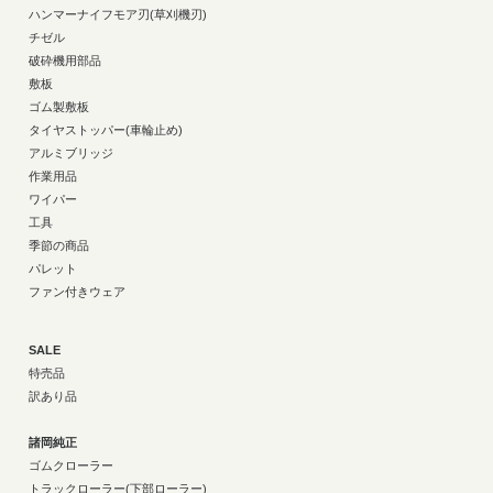
ハンマーナイフモア刃(草刈機刃)
チゼル
破砕機用部品
敷板
ゴム製敷板
タイヤストッパー(車輪止め)
アルミブリッジ
作業用品
ワイパー
工具
季節の商品
パレット
ファン付きウェア
SALE
特売品
訳あり品
諸岡純正
ゴムクローラー
トラックローラー(下部ローラー)