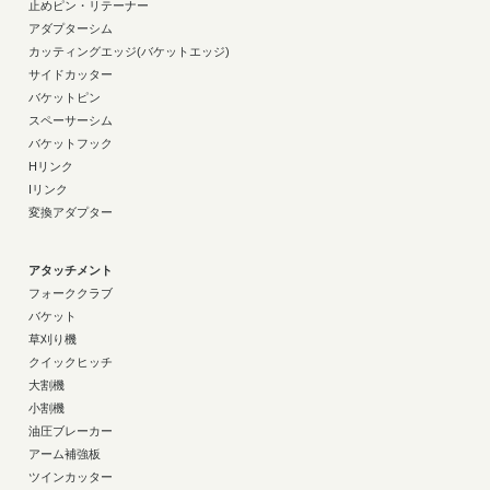
止めピン・リテーナー
アダプターシム
カッティングエッジ(バケットエッジ)
サイドカッター
バケットピン
スペーサーシム
バケットフック
Hリンク
Iリンク
変換アダプター
アタッチメント
フォーククラブ
バケット
草刈り機
クイックヒッチ
大割機
小割機
油圧ブレーカー
アーム補強板
ツインカッター