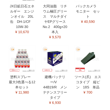
JX日鉱日石エネ
大同油脂 リチ
バックカメラ
ルギー エンジ
ウム極圧グリー
モニター セッ
ンオイル 20L
ス マルチダイ
ト
缶 DH-1/CF
ヤEPグリース
¥ 40,590
10W-30
No.2 400g×20
¥ 10,670
本入
¥ 9,570
塗料スプレー
建機バッテリ
ツース(爪) エス
最大3色選べる12
ー/V
コタイプ 縦ピ
本セット
44B19/R メン
ン 18S 単品
¥ 11,980
テナンスフリー
¥ 700
タイプ
¥ 6,930