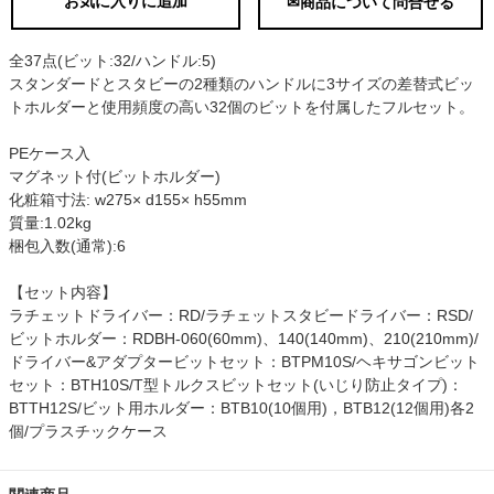
お気に入りに追加
✉商品について問合せる
全37点(ビット:32/ハンドル:5)
スタンダードとスタビーの2種類のハンドルに3サイズの差替式ビッ
トホルダーと使用頻度の高い32個のビットを付属したフルセット。
PEケース入
マグネット付(ビットホルダー)
化粧箱寸法: w275× d155× h55mm
質量:1.02kg
梱包入数(通常):6
【セット内容】
ラチェットドライバー：RD/ラチェットスタビードライバー：RSD/
ビットホルダー：RDBH-060(60mm)、140(140mm)、210(210mm)/
ドライバー&アダプタービットセット：BTPM10S/ヘキサゴンビット
セット：BTH10S/T型トルクスビットセット(いじり防止タイプ)：
BTTH12S/ビット用ホルダー：BTB10(10個用)，BTB12(12個用)各2
個/プラスチックケース