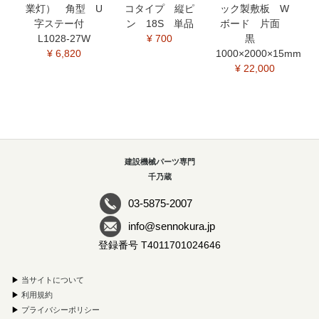
業灯） 角型 U
コタイプ 縦ピ
ック製敷板 W
字ステー付
ン 18S 単品
ボード 片面
L1028-27W
¥ 700
黒
¥ 6,820
1000×2000×15mm
¥ 22,000
建設機械パーツ専門
千乃蔵
03-5875-2007
info@sennokura.jp
登録番号 T4011701024646
▶
当サイトについて
▶
利用規約
▶
プライバシーポリシー