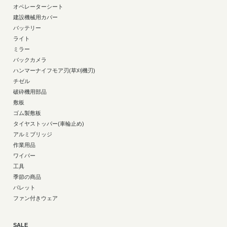
オペレーターシート
建設機械用カバー
バッテリー
ライト
ミラー
バックカメラ
ハンマーナイフモア刃(草刈機刃)
チゼル
破砕機用部品
敷板
ゴム製敷板
タイヤストッパー(車輪止め)
アルミブリッジ
作業用品
ワイパー
工具
季節の商品
パレット
ファン付きウェア
SALE