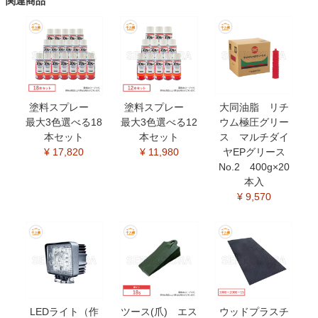
関連商品
塗料スプレー
塗料スプレー
大同油脂 リチ
最大3色選べる18
最大3色選べる12
ウム極圧グリー
本セット
本セット
ス マルチダイ
¥ 17,820
¥ 11,980
ヤEPグリース
No.2 400g×20
本入
¥ 9,570
LEDライト（作
ツース(爪) エス
ウッドプラスチ