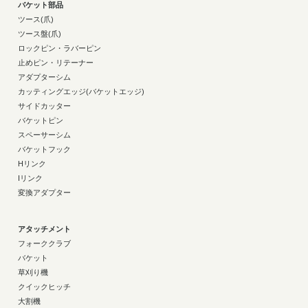
バケット部品
ツース(爪)
ツース盤(爪)
ロックピン・ラバーピン
止めピン・リテーナー
アダプターシム
カッティングエッジ(バケットエッジ)
サイドカッター
バケットピン
スペーサーシム
バケットフック
Hリンク
Iリンク
変換アダプター
アタッチメント
フォーククラブ
バケット
草刈り機
クイックヒッチ
大割機