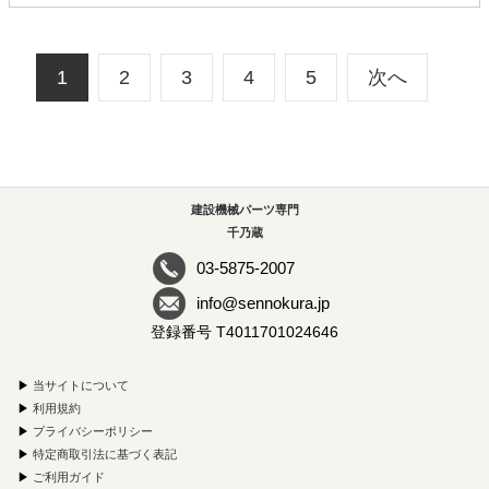
1
2
3
4
5
次へ
建設機械パーツ専門
千乃蔵
03-5875-2007
info@sennokura.jp
登録番号 T4011701024646
▶
当サイトについて
▶
利用規約
▶
プライバシーポリシー
▶
特定商取引法に基づく表記
▶
ご利用ガイド