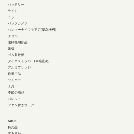
バッテリー
ライト
ミラー
バックカメラ
ハンマーナイフモア刃(草刈機刃)
チゼル
破砕機用部品
敷板
ゴム製敷板
タイヤストッパー(車輪止め)
アルミブリッジ
作業用品
ワイパー
工具
季節の商品
パレット
ファン付きウェア
SALE
特売品
訳あり品