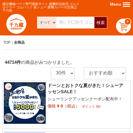
Menu
Menu
建設機械パーツ専門通販サイト 建機部品販売 ゴムク
ローラー ゴムパッド 鉄シュー 建機カバーの交換は
千乃蔵
0
検索
TOP
全商品
44714
件
の商品がみつかりました。
ドーンとおトクな夏がきた！シューア
ッセンSALE！
シューリンクアッセンクーポン配布中！
価格
¥ 0
（税込）
ポイント 0pt