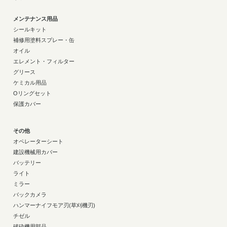
メンテナンス用品
シールキット
補修用塗料スプレー・缶
オイル
エレメント・フィルター
グリース
ケミカル用品
Oリングセット
保護カバー
その他
オペレーターシート
建設機械用カバー
バッテリー
ライト
ミラー
バックカメラ
ハンマーナイフモア刃(草刈機刃)
チゼル
破砕機用部品