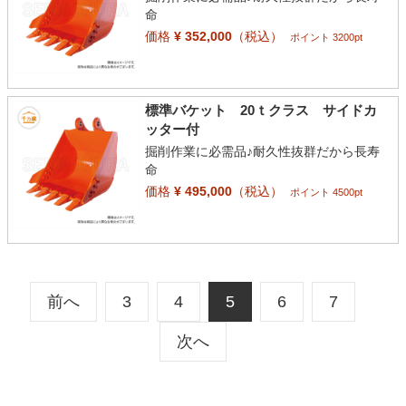
命
価格
¥ 352,000
（税込）
ポイント 3200pt
標準バケット 20ｔクラス サイドカ
ッター付
掘削作業に必需品♪耐久性抜群だから長寿
命
価格
¥ 495,000
（税込）
ポイント 4500pt
前へ
3
4
5
6
7
次へ