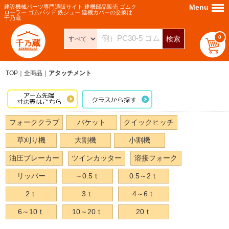
Menu
Menu
建設機械パーツ専門通販サイト 建機部品販売 ゴムク
ローラー ゴムパッド 鉄シュー 建機カバーの交換は
千乃蔵
0
検索
TOP
全商品
アタッチメント
フォーククラブ
バケット
クイックヒッチ
草刈り機
大割機
小割機
油圧ブレーカー
ツインカッター
溶接フォーク
リッパー
～0.5ｔ
0.5～2ｔ
2ｔ
3ｔ
4～6ｔ
6～10ｔ
10～20ｔ
20ｔ