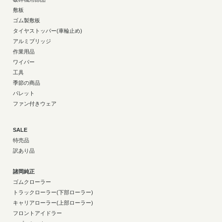
敷板
ゴム製敷板
タイヤストッパー(車輪止め)
アルミブリッジ
作業用品
ワイパー
工具
季節の商品
パレット
ファン付きウェア
SALE
特売品
訳あり品
諸岡純正
ゴムクローラー
トラックローラー(下部ローラー)
キャリアローラー(上部ローラー)
フロントアイドラー