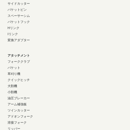
サイドカッター
バケットピン
スペーサーシム
バケットフック
Hリンク
Iリンク
変換アダプター
アタッチメント
フォーククラブ
バケット
草刈り機
クイックヒッチ
大割機
小割機
油圧ブレーカー
アーム補強板
ツインカッター
アドオンフォーク
溶接フォーク
リッパー