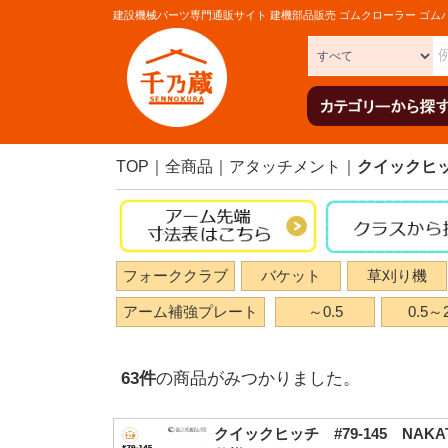
建設機械パーツ専門通販サイト 建機部品販売 ゴムクローラー ゴム
TOP
全商品
アタッチメント
クイックヒ
フォーククラブ
バケット
草刈り機
アーム補強プレート
～0.5
0.5～2
63
件
の商品がみつかりました。
クイックヒッチ #79-145 NAKAT