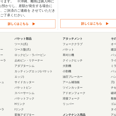
なります。 ※沖縄、離島は購入時に
0円お預かりし、差額が発生する場合に
、ご決済のご連絡を させていただき
でご了承ください。
バケット部品
アタッチメント
そ
ー
ツース(爪)
フォーククラブ
オ
ラー
ツース盤(爪)
バケット
建
ラー
ロックピン・ラバーピン
草刈り機
バ
ローラ
止めピン・リテーナー
クイックヒッチ
ラ
アダプターシム
大割機
ミ
カッティングエッジ(バケット
小割機
バ
エッジ)
油圧ブレーカー
ハ
シュ
サイドカッター
アーム補強板
刃)
バケットピン
ツインカッター
チ
スペーサーシム
アドオンフォーク
破
バケットフック
溶接フォーク
敷
Hリンク
リッパー
ゴ
ーラ
Iリンク
タ
変換アダプター
メンテナンス用品
ア