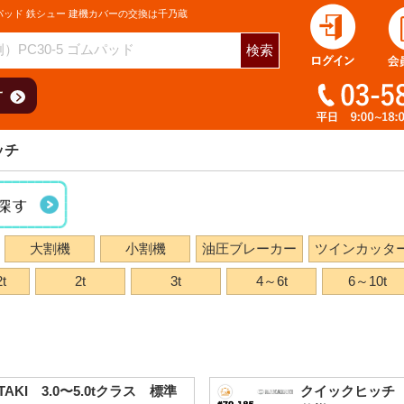
パッド 鉄シュー 建機カバーの交換は千乃蔵
検索
ッチ
大割機
小割機
油圧ブレーカー
ツインカッタ
t
2t
3t
4～6t
6～10t
AKI 3.0〜5.0tクラス 標準
クイックヒッチ #7