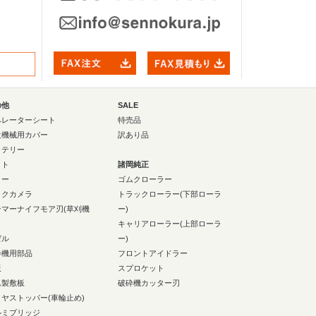
の他
SALE
ペレーターシート
特売品
設機械用カバー
訳あり品
ッテリー
イト
諸岡純正
ラー
ゴムクローラー
ックカメラ
トラックローラー(下部ローラ
ンマーナイフモア刃(草刈機
ー)
キャリアローラー(上部ローラ
ゼル
ー)
砕機用部品
フロントアイドラー
板
スプロケット
ム製敷板
破砕機カッター刃
イヤストッパー(車輪止め)
ルミブリッジ