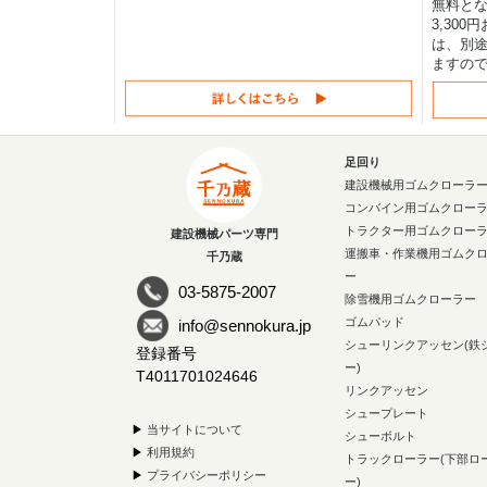
無料と
3,30
は、別途
ますの
足回り
建設機械用ゴムクローラ
コンバイン用ゴムクロー
トラクター用ゴムクロー
建設機械パーツ専門
運搬車・作業機用ゴムク
千乃蔵
ー
03-5875-2007
除雪機用ゴムクローラー
ゴムパッド
info@sennokura.jp
シューリンクアッセン(鉄
登録番号
ー)
T4011701024646
リンクアッセン
シュープレート
▶
当サイトについて
シューボルト
▶
利用規約
トラックローラー(下部ロ
▶
プライバシーポリシー
ー)