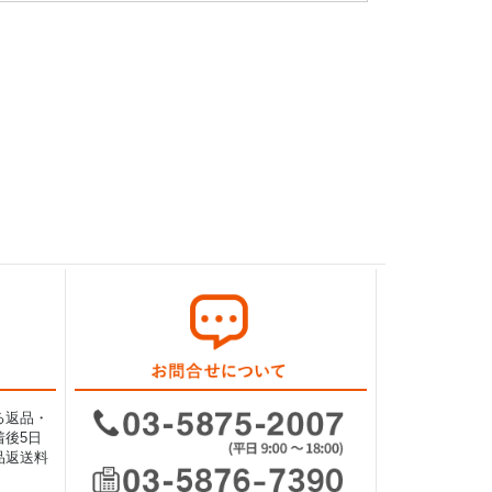
る返品・
後5日
品返送料