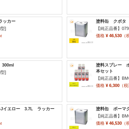
ラッカー
塗料缶 クボタ 
3型]
【純正品番】07935
価格
¥ 46,530
（
t
00ml
塗料スプレー ボ
本セット
3型]
【純正品番】BMG0
価格
¥ 6,300
（
イエロー 3.7L ラッカー
塗料缶 ボーマク
【純正品番】BMG0
価格
¥ 46,530
（
t