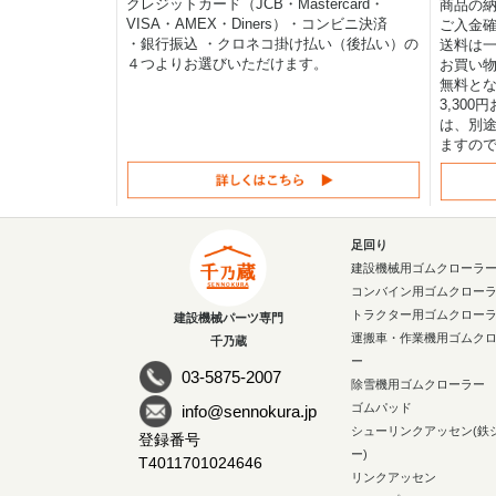
クレジットカード（JCB・Mastercard・
商品の
VISA・AMEX・Diners）・コンビニ決済
ご入金確
・銀行振込 ・クロネコ掛け払い（後払い）の
送料は一律
４つよりお選びいただけます。
お買い物
無料と
3,30
は、別途
ますの
足回り
建設機械用ゴムクローラ
コンバイン用ゴムクロー
トラクター用ゴムクロー
建設機械パーツ専門
運搬車・作業機用ゴムク
千乃蔵
ー
03-5875-2007
除雪機用ゴムクローラー
ゴムパッド
info@sennokura.jp
シューリンクアッセン(鉄
登録番号
ー)
T4011701024646
リンクアッセン