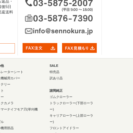
る返品・
後5日
品返送料
の他
SALE
ペレーターシート
特売品
設機械用カバー
訳あり品
ッテリー
イト
諸岡純正
ラー
ゴムクローラー
ックカメラ
トラックローラー(下部ローラ
ンマーナイフモア刃(草刈機
ー)
キャリアローラー(上部ローラ
ゼル
ー)
砕機用部品
フロントアイドラー