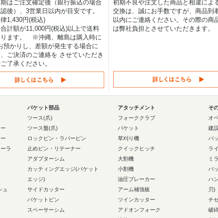
納期はご注文確定後（銀行振込の場合
初期不良や注文した商品と相違によ
認後）、3営業日以内が目安です。
交換は、誠にお手数ですが、商品到着
1,430円(税込)
以内にご連絡ください。その際の商
合計額が11,000円(税込)以上で送料
は弊社負担とさせていただきます。
なります。 ※沖縄、離島は購入時に
0円お預かりし、差額が発生する場合に
、ご決済のご連絡を させていただき
でご了承ください。
バケット部品
アタッチメント
そ
ー
ツース(爪)
フォーククラブ
オ
ラー
ツース盤(爪)
バケット
建
ラー
ロックピン・ラバーピン
草刈り機
バ
ローラ
止めピン・リテーナー
クイックヒッチ
ラ
アダプターシム
大割機
ミ
カッティングエッジ(バケット
小割機
バ
エッジ)
油圧ブレーカー
ハ
シュ
サイドカッター
アーム補強板
刃)
バケットピン
ツインカッター
チ
スペーサーシム
アドオンフォーク
破