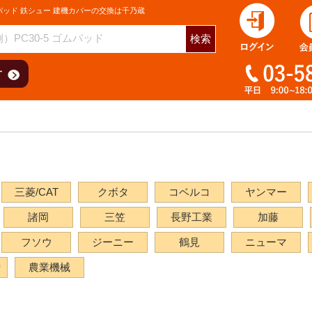
パッド 鉄シュー 建機カバーの交換は千乃蔵
検索
三菱/CAT
クボタ
コベルコ
ヤンマー
諸岡
三笠
長野工業
加藤
フソウ
ジーニー
鶴見
ニューマ
り
農業機械