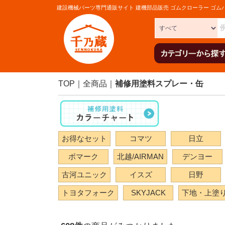
建設機械パーツ専門通販サイト 建機部品販売 ゴムクローラー ゴム
TOP
全商品
補修用塗料スプレー・缶
お得なセット
コマツ
日立
ボマーク
北越/AIRMAN
デンヨー
古河ユニック
イスズ
日野
トヨタフォーク
SKYJACK
下地・上塗