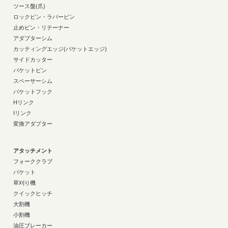
ツース盤(爪)
ロックピン・ラバーピン
止めピン・リテーナー
アダプターシム
カッティングエッジ(バケットエッジ)
サイドカッター
バケットピン
スペーサーシム
バケットフック
Hリンク
Iリンク
変換アダプター
アタッチメント
フォーククラブ
バケット
草刈り機
クイックヒッチ
大割機
小割機
油圧ブレーカー