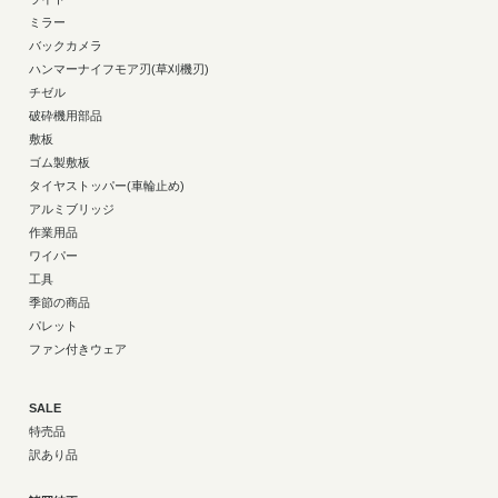
ミラー
バックカメラ
ハンマーナイフモア刃(草刈機刃)
チゼル
破砕機用部品
敷板
ゴム製敷板
タイヤストッパー(車輪止め)
アルミブリッジ
作業用品
ワイパー
工具
季節の商品
パレット
ファン付きウェア
SALE
特売品
訳あり品