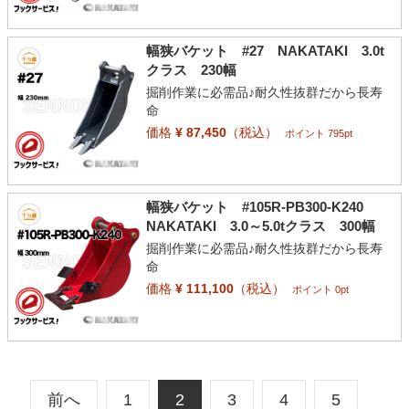
幅狭バケット #27 NAKATAKI 3.0t
クラス 230幅
掘削作業に必需品♪耐久性抜群だから長寿
命
価格
¥ 87,450
（税込）
ポイント 795pt
幅狭バケット #105R-PB300-K240
NAKATAKI 3.0～5.0tクラス 300幅
掘削作業に必需品♪耐久性抜群だから長寿
命
価格
¥ 111,100
（税込）
ポイント 0pt
前へ
1
2
3
4
5