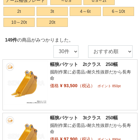
アーム補強プレート
～0.5
0.5～2t
2t
3t
4～6t
6～10t
10～20t
20t
149
件
の商品がみつかりました。
幅狭バケット 2tクラス 250幅
掘削作業に必需品♪耐久性抜群だから長寿
命
価格
¥ 93,500
（税込）
ポイント 850pt
幅狭バケット 3tクラス 250幅
掘削作業に必需品♪耐久性抜群だから長寿
命
価格
¥ 97,900
（税込）
ポイント 890pt