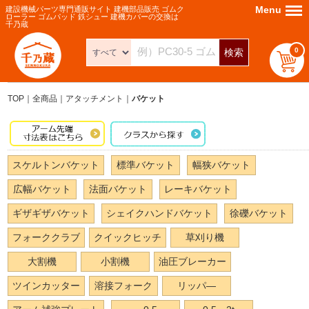
Menu
Menu
建設機械パーツ専門通販サイト 建機部品販売 ゴムク
ローラー ゴムパッド 鉄シュー 建機カバーの交換は
千乃蔵
0
検索
TOP
全商品
アタッチメント
バケット
スケルトンバケット
標準バケット
幅狭バケット
広幅バケット
法面バケット
レーキバケット
ギザギザバケット
シェイクハンドバケット
徐礫バケット
フォーククラブ
クイックヒッチ
草刈り機
大割機
小割機
油圧ブレーカー
ツインカッター
溶接フォーク
リッパ―