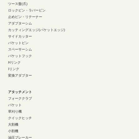
ツース盤(爪)
ロックピン・ラバーピン
止めピン・リテーナー
アダプターシム
カッティングエッジ(バケットエッジ)
サイドカッター
バケットピン
スペーサーシム
バケットフック
Hリンク
Iリンク
変換アダプター
アタッチメント
フォーククラブ
バケット
草刈り機
クイックヒッチ
大割機
小割機
油圧ブレーカー