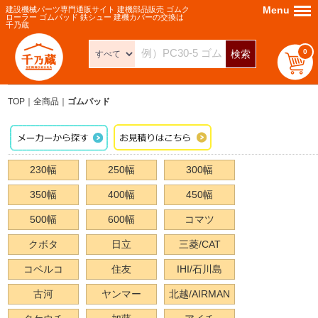
Menu
Menu
建設機械パーツ専門通販サイト 建機部品販売 ゴムク
ローラー ゴムパッド 鉄シュー 建機カバーの交換は
千乃蔵
0
検索
TOP
全商品
ゴムパッド
230幅
250幅
300幅
350幅
400幅
450幅
500幅
600幅
コマツ
クボタ
日立
三菱/CAT
コベルコ
住友
IHI/石川島
古河
ヤンマー
北越/AIRMAN