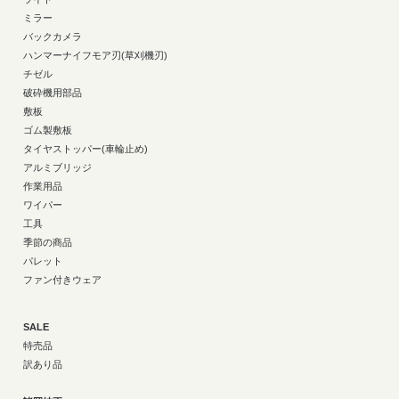
ミラー
バックカメラ
ハンマーナイフモア刃(草刈機刃)
チゼル
破砕機用部品
敷板
ゴム製敷板
タイヤストッパー(車輪止め)
アルミブリッジ
作業用品
ワイパー
工具
季節の商品
パレット
ファン付きウェア
SALE
特売品
訳あり品