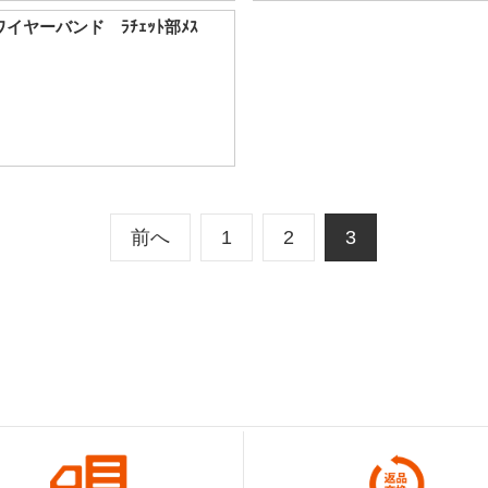
ヤーバンド ﾗﾁｪｯﾄ部ﾒｽ
前へ
1
2
3