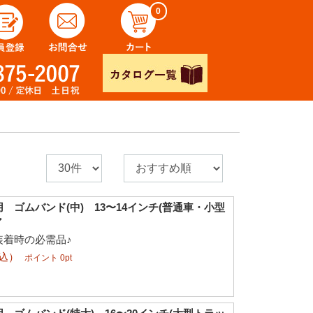
0
 ゴムバンド(中) 13〜14インチ(普通車・小型
ア
装着時の必需品♪
税込）
ポイント 0pt