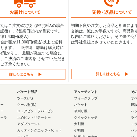
納期はご注文確定後（銀行振込の場合
初期不良や注文した商品と相違によ
認後）、3営業日以内が目安です。
交換は、誠にお手数ですが、商品到着
1,430円(税込)
以内にご連絡ください。その際の商
合計額が11,000円(税込)以上で送料
は弊社負担とさせていただきます。
なります。 ※沖縄、離島は購入時に
0円お預かりし、差額が発生する場合に
、ご決済のご連絡を させていただき
でご了承ください。
バケット部品
アタッチメント
そ
ー
ツース(爪)
フォーククラブ
オ
ラー
ツース盤(爪)
バケット
建
ラー
ロックピン・ラバーピン
草刈り機
バ
ローラ
止めピン・リテーナー
クイックヒッチ
ラ
アダプターシム
大割機
ミ
カッティングエッジ(バケット
小割機
バ
エッジ)
油圧ブレーカー
ハ