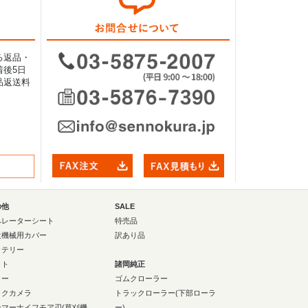
る返品・
後5日
品返送料
の他
SALE
ペレーターシート
特売品
設機械用カバー
訳あり品
ッテリー
イト
諸岡純正
ラー
ゴムクローラー
ックカメラ
トラックローラー(下部ローラ
ンマーナイフモア刃(草刈機
ー)