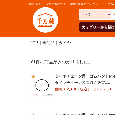
建設機械パーツ専門通販サイト 建機部品販売 ゴムクローラー ゴム
TOP
全商品
タイヤ
81
件
の商品がみつかりました。
タイヤチェーン用 ゴムバンド(小) 
タイヤチェーン装着時の必需品♪
価格
¥ 2,310
（税込）
ポイント 0pt