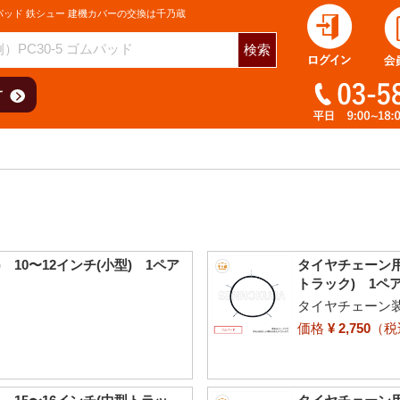
パッド 鉄シュー 建機カバーの交換は千乃蔵
検索
10〜12インチ(小型) 1ペア
タイヤチェーン用
トラック) 1ペ
タイヤチェーン
価格
¥ 2,750
（