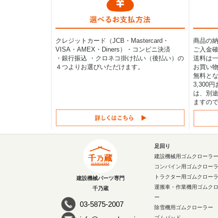
クレジットカード（JCB・Mastercard・
商品の
VISA・AMEX・Diners）・コンビニ決済
ご入金確
・銀行振込 ・クロネコ掛け払い（後払い）の
送料は一律
４つよりお選びいただけます。
お買い物
無料と
3,30
は、別途
ますの
足回り
建設機械用ゴムクローラ
コンバイン用ゴムクロー
トラクター用ゴムクロー
建設機械パーツ専門
運搬車・作業機用ゴムク
千乃蔵
ー
03-5875-2007
除雪機用ゴムクローラー
ゴムパッド