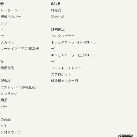
の他
SALE
ペレーターシート
特売品
設機械用カバー
訳あり品
ッテリー
イト
諸岡純正
ラー
ゴムクローラー
ックカメラ
トラックローラー(下部ローラ
ンマーナイフモア刃(草刈機
ー)
キャリアローラー(上部ローラ
ゼル
ー)
砕機用部品
フロントアイドラー
板
スプロケット
ム製敷板
破砕機カッター刃
イヤストッパー(車輪止め)
ルミブリッジ
業用品
イパー
具
節の商品
レット
ァン付きウェア