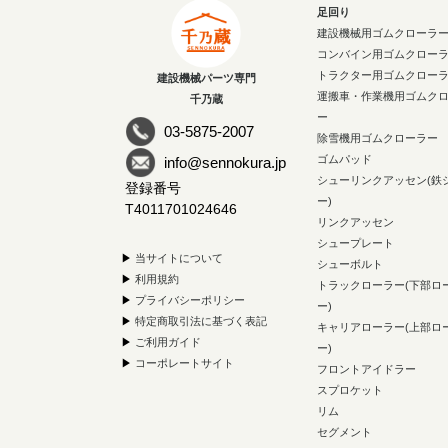
足回り
建設機械用ゴムクローラ
コンバイン用ゴムクロー
トラクター用ゴムクロー
建設機械パーツ専門
運搬車・作業機用ゴムク
千乃蔵
ー
03-5875-2007
除雪機用ゴムクローラー
ゴムパッド
info@sennokura.jp
シューリンクアッセン(鉄
登録番号
ー)
T4011701024646
リンクアッセン
シュープレート
▶
当サイトについて
シューボルト
▶
利用規約
トラックローラー(下部ロ
▶
プライバシーポリシー
ー)
▶
特定商取引法に基づく表記
キャリアローラー(上部ロ
▶
ご利用ガイド
ー)
▶
コーポレートサイト
フロントアイドラー
スプロケット
リム
セグメント