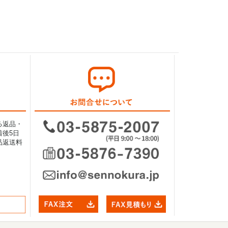
る返品・
後5日
品返送料