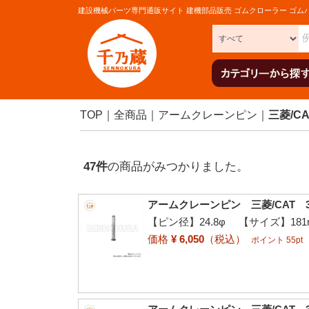
建設機械パーツ専門通販サイト 建機部品販売 ゴムクローラー ゴム
TOP
全商品
アームクレーンピン
三菱/CA
47
件
の商品がみつかりました。
アームクレーンピン 三菱/CAT 3
【ピン径】24.8φ 【サイズ】181
価格
¥ 6,050
（税込）
ポイント 55pt