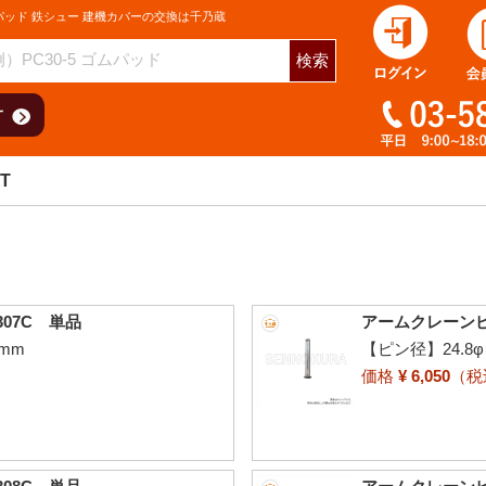
パッド 鉄シュー 建機カバーの交換は千乃蔵
検索
T
07C 単品
アームクレーンピ
mm
【ピン径】24.8
価格
¥ 6,050
（