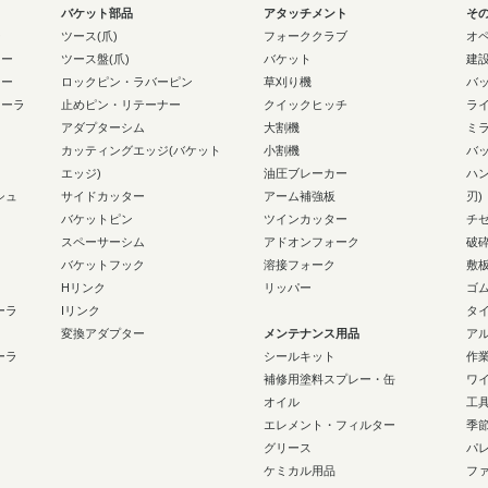
バケット部品
アタッチメント
そ
ー
ツース(爪)
フォーククラブ
オ
ラー
ツース盤(爪)
バケット
建
ラー
ロックピン・ラバーピン
草刈り機
バ
ローラ
止めピン・リテーナー
クイックヒッチ
ラ
アダプターシム
大割機
ミ
カッティングエッジ(バケット
小割機
バ
エッジ)
油圧ブレーカー
ハ
シュ
サイドカッター
アーム補強板
刃)
バケットピン
ツインカッター
チ
スペーサーシム
アドオンフォーク
破
バケットフック
溶接フォーク
敷
Hリンク
リッパー
ゴ
ーラ
Iリンク
タ
変換アダプター
メンテナンス用品
ア
ーラ
シールキット
作
補修用塗料スプレー・缶
ワ
オイル
工
エレメント・フィルター
季
グリース
パ
ケミカル用品
フ