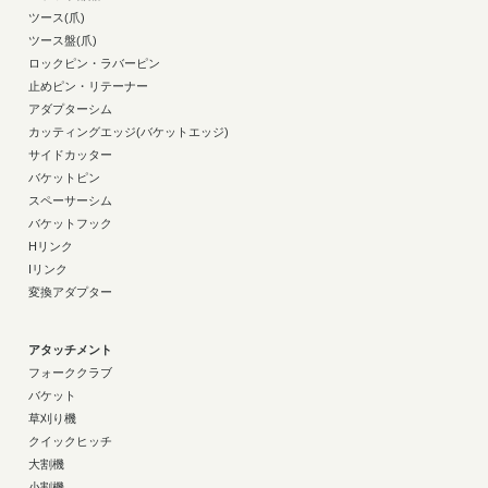
ツース(爪)
ツース盤(爪)
ロックピン・ラバーピン
止めピン・リテーナー
アダプターシム
カッティングエッジ(バケットエッジ)
サイドカッター
バケットピン
スペーサーシム
バケットフック
Hリンク
Iリンク
変換アダプター
アタッチメント
フォーククラブ
バケット
草刈り機
クイックヒッチ
大割機
小割機