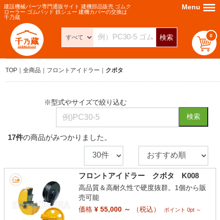
Menu
Menu
建設機械パーツ専門通販サイト 建機部品販売 ゴムク
ローラー ゴムパッド 鉄シュー 建機カバーの交換は
千乃蔵
0
検索
TOP
全商品
フロントアイドラー
クボタ
※型式やサイズで絞り込む
検索
17
件
の商品がみつかりました。
フロントアイドラー クボタ K008
高品質＆高耐久性で硬度抜群。1個から販
売可能
価格
¥ 55,000 ～
（税込）
ポイント 0pt ～