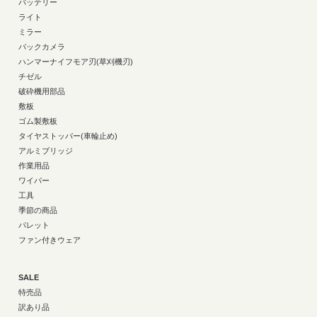
バッテリー
ライト
ミラー
バックカメラ
ハンマーナイフモア刃(草刈機刃)
チゼル
破砕機用部品
敷板
ゴム製敷板
タイヤストッパー(車輪止め)
アルミブリッジ
作業用品
ワイパー
工具
季節の商品
パレット
ファン付きウェア
SALE
特売品
訳あり品