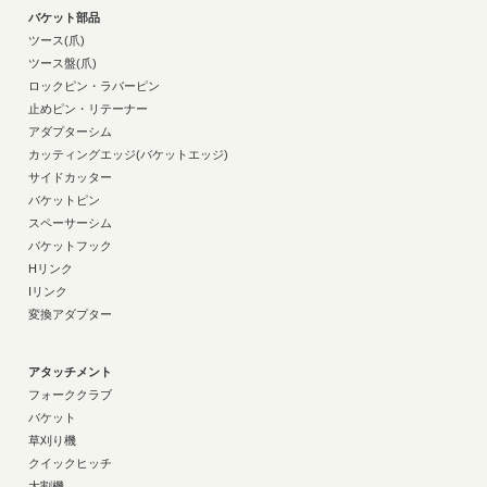
バケット部品
ツース(爪)
ツース盤(爪)
ロックピン・ラバーピン
止めピン・リテーナー
アダプターシム
カッティングエッジ(バケットエッジ)
サイドカッター
バケットピン
スペーサーシム
バケットフック
Hリンク
Iリンク
変換アダプター
アタッチメント
フォーククラブ
バケット
草刈り機
クイックヒッチ
大割機