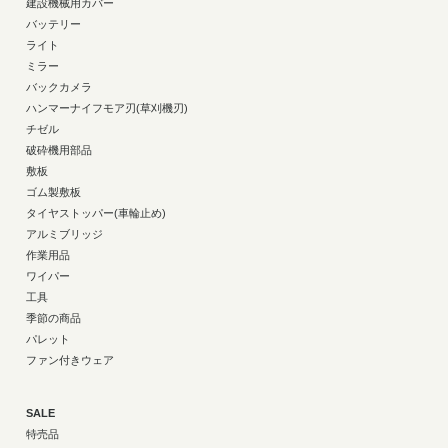
建設機械用カバー
バッテリー
ライト
ミラー
バックカメラ
ハンマーナイフモア刃(草刈機刃)
チゼル
破砕機用部品
敷板
ゴム製敷板
タイヤストッパー(車輪止め)
アルミブリッジ
作業用品
ワイパー
工具
季節の商品
パレット
ファン付きウェア
SALE
特売品