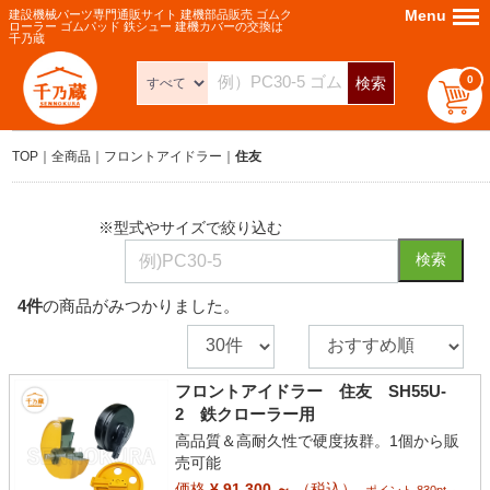
Menu
Menu
建設機械パーツ専門通販サイト 建機部品販売 ゴムク
ローラー ゴムパッド 鉄シュー 建機カバーの交換は
千乃蔵
0
検索
TOP
全商品
フロントアイドラー
住友
※型式やサイズで絞り込む
検索
4
件
の商品がみつかりました。
フロントアイドラー 住友 SH55U-
2 鉄クローラー用
高品質＆高耐久性で硬度抜群。1個から販
売可能
価格
¥ 91,300 ～
（税込）
ポイント 830pt ～