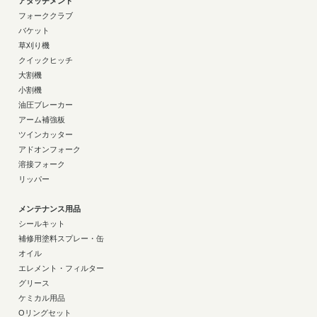
アタッチメント
フォーククラブ
バケット
草刈り機
クイックヒッチ
大割機
小割機
油圧ブレーカー
アーム補強板
ツインカッター
アドオンフォーク
溶接フォーク
リッパー
メンテナンス用品
シールキット
補修用塗料スプレー・缶
オイル
エレメント・フィルター
グリース
ケミカル用品
Oリングセット