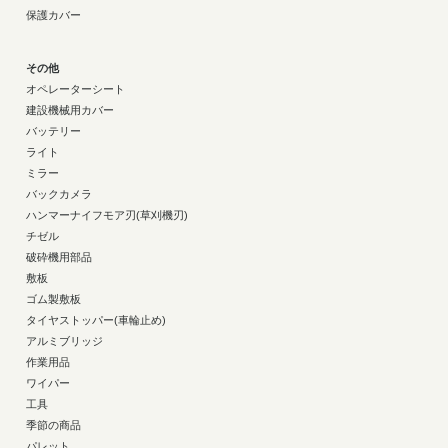
保護カバー
その他
オペレーターシート
建設機械用カバー
バッテリー
ライト
ミラー
バックカメラ
ハンマーナイフモア刃(草刈機刃)
チゼル
破砕機用部品
敷板
ゴム製敷板
タイヤストッパー(車輪止め)
アルミブリッジ
作業用品
ワイパー
工具
季節の商品
パレット