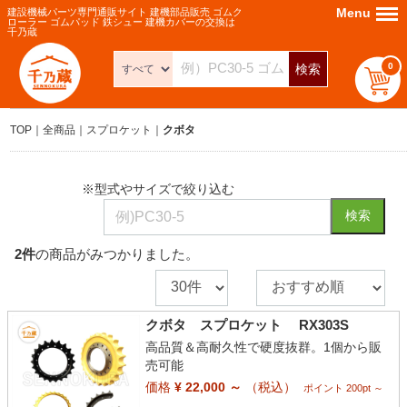
Menu
Menu
建設機械パーツ専門通販サイト 建機部品販売 ゴムク
ローラー ゴムパッド 鉄シュー 建機カバーの交換は
千乃蔵
0
検索
TOP
全商品
スプロケット
クボタ
※型式やサイズで絞り込む
検索
2
件
の商品がみつかりました。
クボタ スプロケット RX303S
高品質＆高耐久性で硬度抜群。1個から販
売可能
価格
¥ 22,000 ～
（税込）
ポイント 200pt ～