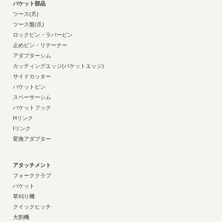
バケット部品
ツース(爪)
ツース盤(爪)
ロックピン・ラバーピン
止めピン・リテーナー
アダプターシム
カッティングエッジ(バケットエッジ)
サイドカッター
バケットピン
スペーサーシム
バケットフック
Hリンク
Iリンク
変換アダプター
アタッチメント
フォーククラブ
バケット
草刈り機
クイックヒッチ
大割機