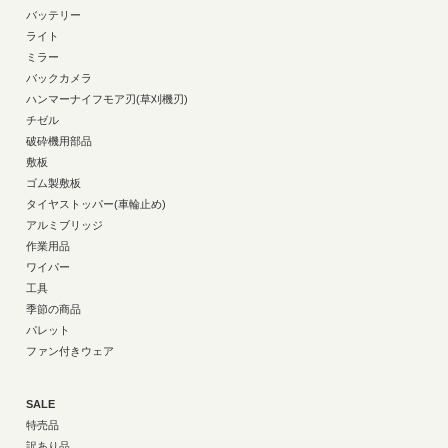
バッテリー
ライト
ミラー
バックカメラ
ハンマーナイフモア刃(草刈機刃)
チゼル
破砕機用部品
敷板
ゴム製敷板
タイヤストッパー(車輪止め)
アルミブリッジ
作業用品
ワイパー
工具
季節の商品
パレット
ファン付きウェア
SALE
特売品
訳あり品