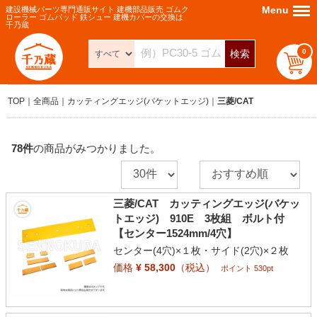
Menu
Menu
建設機械パーツ専門通販サイト 建機部品販売 ゴムク
ローラー ゴムパッド 鉄シュー 建機カバーの交換は
千乃蔵
0
検索
TOP
全商品
カッティングエッジ(バケットエッジ)
三菱/CAT
78
件
の商品がみつかりました。
三菱/CAT カッティングエッジ(バケッ
トエッジ) 910E 3枚組 ボルト付
【センター1524mm/4穴】
センター(4穴)×１枚・サイド(2穴)×２枚
価格
¥ 58,300
（税込）
ポイント 530pt