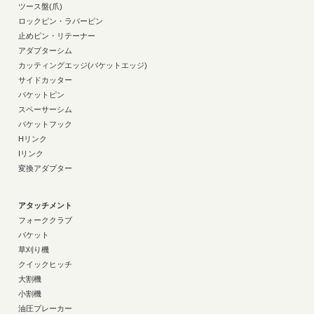
ツース盤(爪)
ロックピン・ラバーピン
止めピン・リテーナー
アダプターシム
カッティングエッジ(バケットエッジ)
サイドカッター
バケットピン
スペーサーシム
バケットフック
Hリンク
Iリンク
変換アダプター
アタッチメント
フォーククラブ
バケット
草刈り機
クイックヒッチ
大割機
小割機
油圧ブレーカー