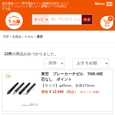
Menu
Menu
建設機械パーツ専門通販サイト 建機部品販売 ゴムク
ローラー ゴムパッド 鉄シュー 建機カバーの交換は
千乃蔵
0
検索
TOP
全商品
チゼル
東空
12
件
の商品がみつかりました。
東空 ブレーカーチゼル TNB-08E
芯なし ポイント
【サイズ】φ45mm、全長470mm
価格
¥ 12,540
（税込）
ポイント 114pt