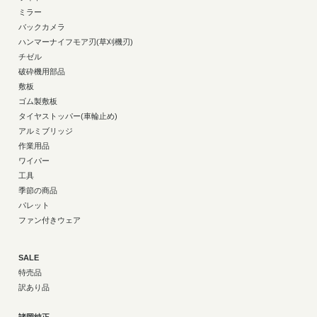
ミラー
バックカメラ
ハンマーナイフモア刃(草刈機刃)
チゼル
破砕機用部品
敷板
ゴム製敷板
タイヤストッパー(車輪止め)
アルミブリッジ
作業用品
ワイパー
工具
季節の商品
パレット
ファン付きウェア
SALE
特売品
訳あり品