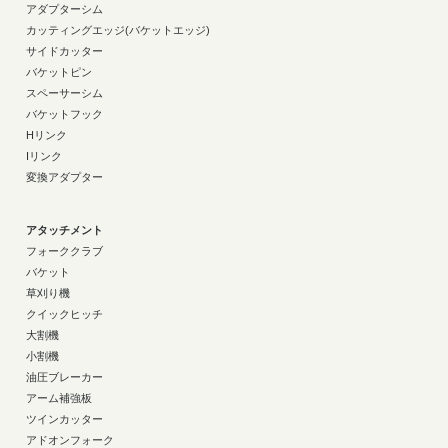
アダプターシム
カッティングエッジ(バケットエッジ)
サイドカッター
バケットピン
スペーサーシム
バケットフック
Hリンク
Iリンク
変換アダプター
アタッチメント
フォーククラブ
バケット
草刈り機
クイックヒッチ
大割機
小割機
油圧ブレーカー
アーム補強板
ツインカッター
アドオンフォーク