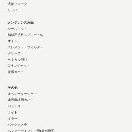
溶接フォーク
リッパー
メンテナンス用品
シールキット
補修用塗料スプレー・缶
オイル
エレメント・フィルター
グリース
ケミカル用品
Oリングセット
保護カバー
その他
オペレーターシート
建設機械用カバー
バッテリー
ライト
ミラー
バックカメラ
ハンマーナイフモア刃(草刈機刃)