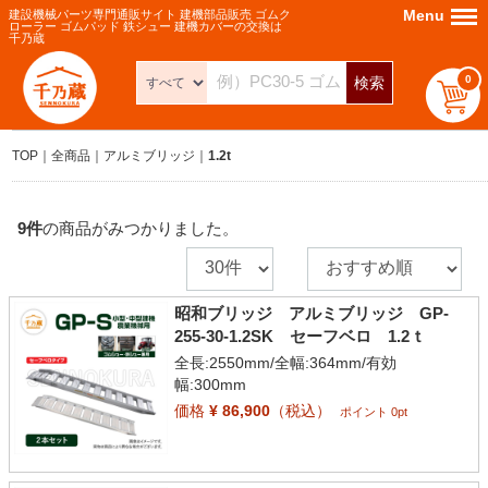
Menu
Menu
建設機械パーツ専門通販サイト 建機部品販売 ゴムク
ローラー ゴムパッド 鉄シュー 建機カバーの交換は
千乃蔵
0
検索
TOP
全商品
アルミブリッジ
1.2t
9
件
の商品がみつかりました。
昭和ブリッジ アルミブリッジ GP-
255-30-1.2SK セーフベロ 1.2ｔ
全長:2550mm/全幅:364mm/有効
幅:300mm
価格
¥ 86,900
（税込）
ポイント 0pt