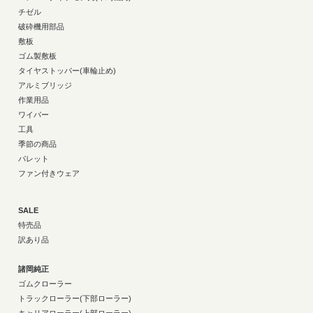
チゼル
破砕機用部品
敷板
ゴム製敷板
タイヤストッパー(車輪止め)
アルミブリッジ
作業用品
ワイパー
工具
季節の商品
パレット
ファン付きウェア
SALE
特売品
訳あり品
諸岡純正
ゴムクローラー
トラックローラー(下部ローラー)
キャリアローラー(上部ローラー)