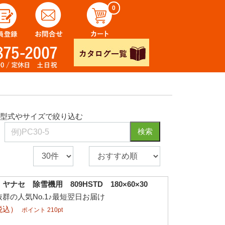
0
型式やサイズで絞り込む
検索
ナセ 除雪機用 809HSTD 180×60×30
群の人気No.1♪最短翌日お届け
税込）
ポイント 210pt