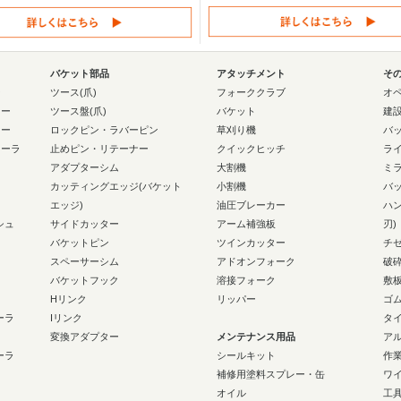
バケット部品
アタッチメント
そ
ー
ツース(爪)
フォーククラブ
オ
ラー
ツース盤(爪)
バケット
建
ラー
ロックピン・ラバーピン
草刈り機
バ
ローラ
止めピン・リテーナー
クイックヒッチ
ラ
アダプターシム
大割機
ミ
カッティングエッジ(バケット
小割機
バ
エッジ)
油圧ブレーカー
ハ
シュ
サイドカッター
アーム補強板
刃)
バケットピン
ツインカッター
チ
スペーサーシム
アドオンフォーク
破
バケットフック
溶接フォーク
敷
Hリンク
リッパー
ゴ
ーラ
Iリンク
タ
変換アダプター
メンテナンス用品
ア
ーラ
シールキット
作
補修用塗料スプレー・缶
ワ
オイル
工