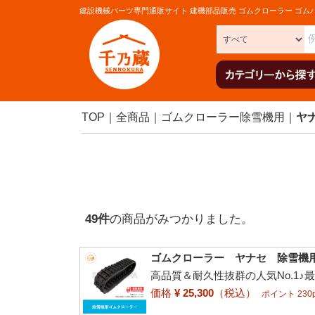
建設機械パーツ専門通販サイト 建機部品販売 ゴムクローラー ゴム
TOP
全商品
ゴムクローラー除雪機用
ヤ
49
件
の商品がみつかりました。
ゴムクローラー ヤナセ 除雪機用 91
高品質＆耐久性抜群の人気No.1♪
価格
¥ 25,300
（税込）
ポイント 230p