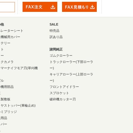
の他
SALE
ペレーターシート
特売品
設機械用カバー
訳あり品
ッテリー
イト
諸岡純正
ラー
ゴムクローラー
ックカメラ
トラックローラー(下部ローラ
ンマーナイフモア刃(草刈機
ー)
キャリアローラー(上部ローラ
ゼル
ー)
砕機用部品
フロントアイドラー
板
スプロケット
ム製敷板
破砕機カッター刃
イヤストッパー(車輪止め)
ルミブリッジ
業用品
イパー
具