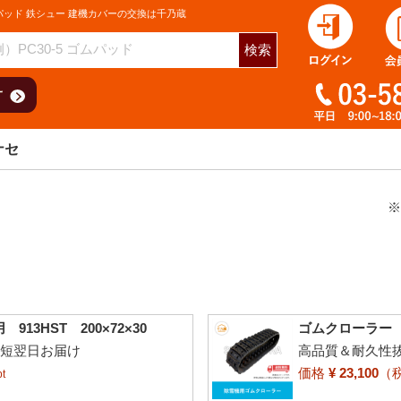
パッド 鉄シュー 建機カバーの交換は千乃蔵
検索
ナセ
※
3HST 200×72×30
ゴムクローラー ヤ
最短翌日お届け
高品質＆耐久性抜
価格
¥ 23,100
（
t