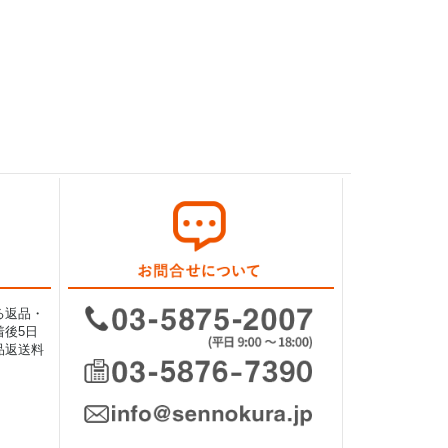
る返品・
後5日
品返送料