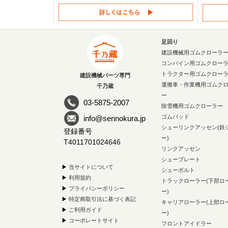
足回り
建設機械用ゴムクローラ
コンバイン用ゴムクロー
トラクター用ゴムクロー
建設機械パーツ専門
運搬車・作業機用ゴムク
千乃蔵
ー
03-5875-2007
除雪機用ゴムクローラー
ゴムパッド
info@sennokura.jp
シューリンクアッセン(鉄
登録番号
ー)
T4011701024646
リンクアッセン
シュープレート
▶
当サイトについて
シューボルト
▶
利用規約
トラックローラー(下部ロ
▶
プライバシーポリシー
ー)
▶
特定商取引法に基づく表記
キャリアローラー(上部ロ
▶
ご利用ガイド
ー)
▶
コーポレートサイト
フロントアイドラー