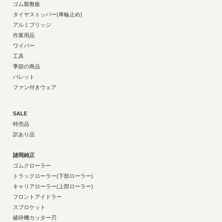
ゴム製敷板
タイヤストッパー(車輪止め)
アルミブリッジ
作業用品
ワイパー
工具
季節の商品
パレット
ファン付きウェア
SALE
特売品
訳あり品
諸岡純正
ゴムクローラー
トラックローラー(下部ローラー)
キャリアローラー(上部ローラー)
フロントアイドラー
スプロケット
破砕機カッター刃