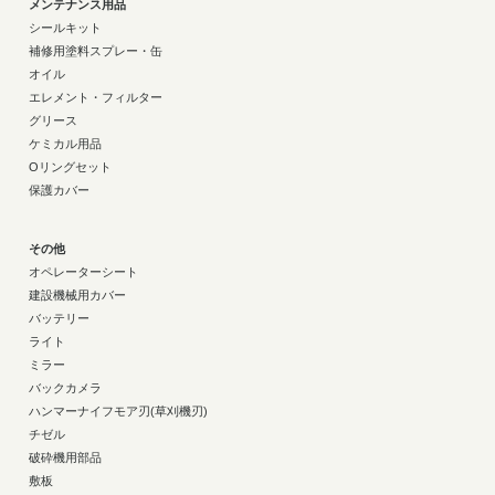
メンテナンス用品
シールキット
補修用塗料スプレー・缶
オイル
エレメント・フィルター
グリース
ケミカル用品
Oリングセット
保護カバー
その他
オペレーターシート
建設機械用カバー
バッテリー
ライト
ミラー
バックカメラ
ハンマーナイフモア刃(草刈機刃)
チゼル
破砕機用部品
敷板