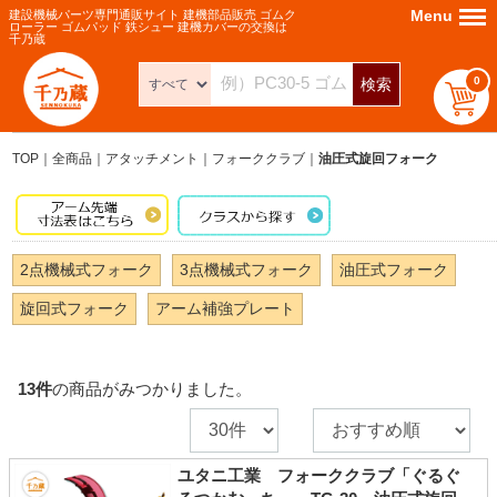
Menu
Menu
建設機械パーツ専門通販サイト 建機部品販売 ゴムク
ローラー ゴムパッド 鉄シュー 建機カバーの交換は
千乃蔵
0
検索
TOP
全商品
アタッチメント
フォーククラブ
油圧式旋回フォーク
2点機械式フォーク
3点機械式フォーク
油圧式フォーク
旋回式フォーク
アーム補強プレート
13
件
の商品がみつかりました。
ユタニ工業 フォーククラブ「ぐるぐ