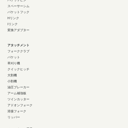
スペーサーシム
バケットフック
Hリンク
Iリンク
変換アダプター
アタッチメント
フォーククラブ
バケット
草刈り機
クイックヒッチ
大割機
小割機
油圧ブレーカー
アーム補強板
ツインカッター
アドオンフォーク
溶接フォーク
リッパー