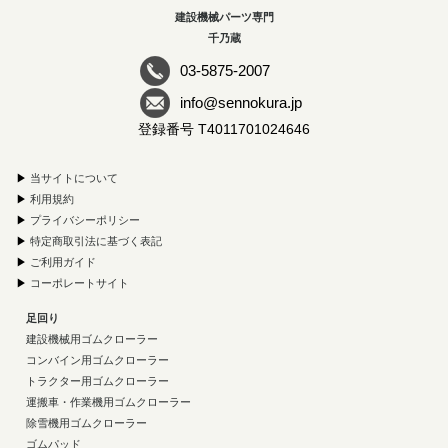
建設機械パーツ専門
千乃蔵
03-5875-2007
info@sennokura.jp
登録番号 T4011701024646
▶
当サイトについて
▶
利用規約
▶
プライバシーポリシー
▶
特定商取引法に基づく表記
▶
ご利用ガイド
▶
コーポレートサイト
足回り
建設機械用ゴムクローラー
コンバイン用ゴムクローラー
トラクター用ゴムクローラー
運搬車・作業機用ゴムクローラー
除雪機用ゴムクローラー
ゴムパッド