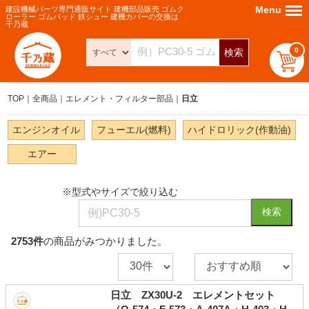
Menu
Menu
建設機械パーツ専門通販サイト 建機部品販売 ゴムク
ローラー ゴムパッド 鉄シュー 建機カバーの交換は
千乃蔵
0
検索
TOP
全商品
エレメント・フィルター部品
日立
エンジンオイル
フューエル(燃料)
ハイドロリック(作動油)
エアー
※型式やサイズで絞り込む
検索
2753
件
の商品がみつかりました。
日立 ZX30U-2 エレメントセット