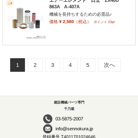
エアーエレメント 日立 ZX40U
863A A-407A
機械を長持ちするための必需品♪
価格
¥ 2,580
（税込）
ポイント 23pt
1
2
3
4
5
次へ
建設機械パーツ専門
千乃蔵
03-5875-2007
info@sennokura.jp
登録番号 T4011701024646