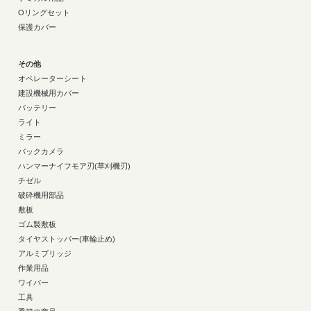
Oリングセット
保護カバー
その他
オペレーターシート
建設機械用カバー
バッテリー
ライト
ミラー
バックカメラ
ハンマーナイフモア刃(草刈機刃)
チゼル
破砕機用部品
敷板
ゴム製敷板
タイヤストッパー(車輪止め)
アルミブリッジ
作業用品
ワイパー
工具