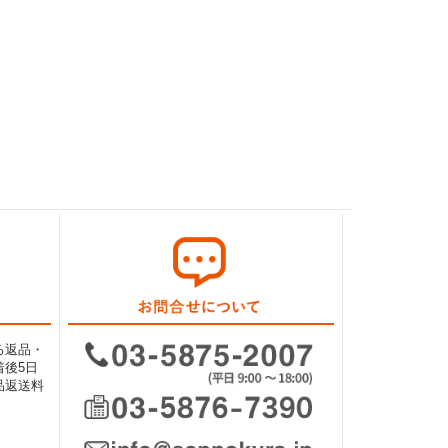
る返品・
後5日
品返送料