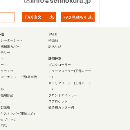
の他
SALE
ペレーターシート
特売品
設機械用カバー
訳あり品
ッテリー
イト
諸岡純正
ラー
ゴムクローラー
ックカメラ
トラックローラー(下部ローラ
ンマーナイフモア刃(草刈機
ー)
キャリアローラー(上部ローラ
ゼル
ー)
砕機用部品
フロントアイドラー
板
スプロケット
ム製敷板
破砕機カッター刃
イヤストッパー(車輪止め)
ルミブリッジ
業用品