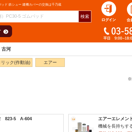
パッド 鉄シュー 建機カバーの交換は千乃蔵
検索
古河
リック(作動油)
エアー
※
23-5 A-604
エアーエレメント 古
機械を長持ちす