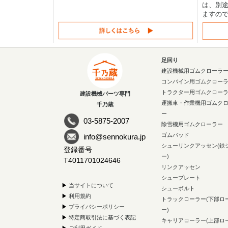
は、別途
ますの
足回り
建設機械用ゴムクローラ
コンバイン用ゴムクロー
トラクター用ゴムクロー
建設機械パーツ専門
運搬車・作業機用ゴムク
千乃蔵
ー
03-5875-2007
除雪機用ゴムクローラー
ゴムパッド
info@sennokura.jp
シューリンクアッセン(鉄
登録番号
ー)
T4011701024646
リンクアッセン
シュープレート
▶
当サイトについて
シューボルト
▶
利用規約
トラックローラー(下部ロ
▶
プライバシーポリシー
ー)
▶
特定商取引法に基づく表記
キャリアローラー(上部ロ