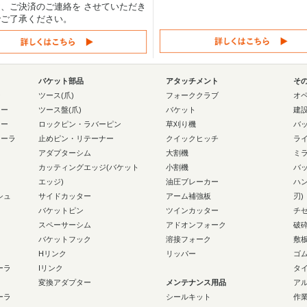
、ご決済のご連絡を させていただき
でご了承ください。
バケット部品
アタッチメント
そ
ー
ツース(爪)
フォーククラブ
オ
ラー
ツース盤(爪)
バケット
建
ラー
ロックピン・ラバーピン
草刈り機
バ
ローラ
止めピン・リテーナー
クイックヒッチ
ラ
アダプターシム
大割機
ミ
カッティングエッジ(バケット
小割機
バ
エッジ)
油圧ブレーカー
ハ
シュ
サイドカッター
アーム補強板
刃)
バケットピン
ツインカッター
チ
スペーサーシム
アドオンフォーク
破
バケットフック
溶接フォーク
敷
Hリンク
リッパー
ゴ
ーラ
Iリンク
タ
変換アダプター
メンテナンス用品
ア
ーラ
シールキット
作