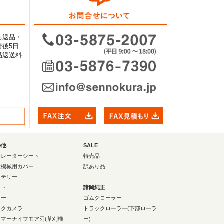
る返品・
後5日
品返送料
の他
SALE
ペレーターシート
特売品
設機械用カバー
訳あり品
ッテリー
イト
諸岡純正
ラー
ゴムクローラー
ックカメラ
トラックローラー(下部ローラ
ンマーナイフモア刃(草刈機
ー)