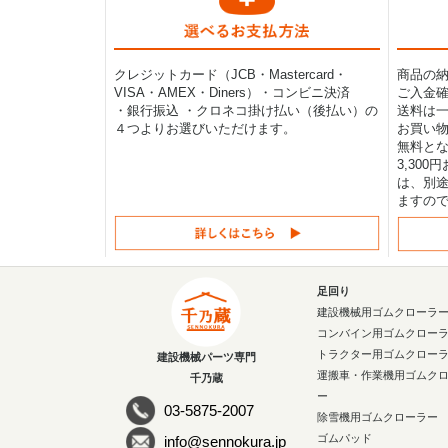
クレジットカード（JCB・Mastercard・
商品の
VISA・AMEX・Diners）・コンビニ決済
ご入金確
・銀行振込 ・クロネコ掛け払い（後払い）の
送料は一律
４つよりお選びいただけます。
お買い物
無料と
3,30
は、別途
ますの
足回り
建設機械用ゴムクローラ
コンバイン用ゴムクロー
トラクター用ゴムクロー
建設機械パーツ専門
運搬車・作業機用ゴムク
千乃蔵
ー
03-5875-2007
除雪機用ゴムクローラー
ゴムパッド
info@sennokura.jp