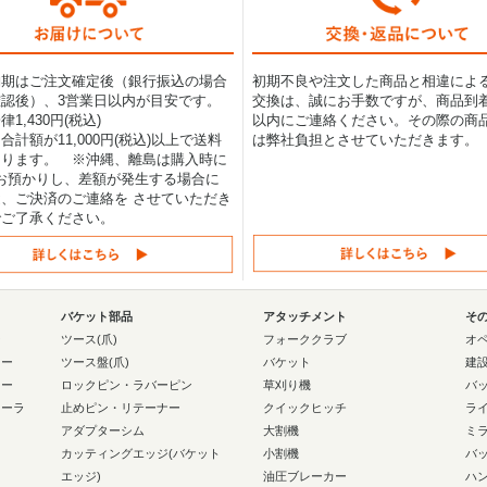
納期はご注文確定後（銀行振込の場合
初期不良や注文した商品と相違によ
認後）、3営業日以内が目安です。
交換は、誠にお手数ですが、商品到着
1,430円(税込)
以内にご連絡ください。その際の商
合計額が11,000円(税込)以上で送料
は弊社負担とさせていただきます。
なります。 ※沖縄、離島は購入時に
0円お預かりし、差額が発生する場合に
、ご決済のご連絡を させていただき
でご了承ください。
バケット部品
アタッチメント
そ
ー
ツース(爪)
フォーククラブ
オ
ラー
ツース盤(爪)
バケット
建
ラー
ロックピン・ラバーピン
草刈り機
バ
ローラ
止めピン・リテーナー
クイックヒッチ
ラ
アダプターシム
大割機
ミ
カッティングエッジ(バケット
小割機
バ
エッジ)
油圧ブレーカー
ハ