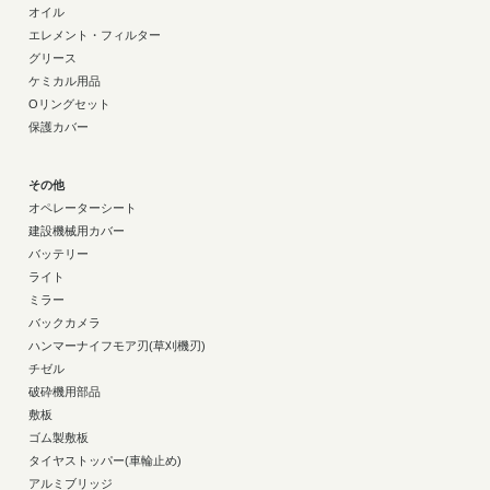
オイル
エレメント・フィルター
グリース
ケミカル用品
Oリングセット
保護カバー
その他
オペレーターシート
建設機械用カバー
バッテリー
ライト
ミラー
バックカメラ
ハンマーナイフモア刃(草刈機刃)
チゼル
破砕機用部品
敷板
ゴム製敷板
タイヤストッパー(車輪止め)
アルミブリッジ