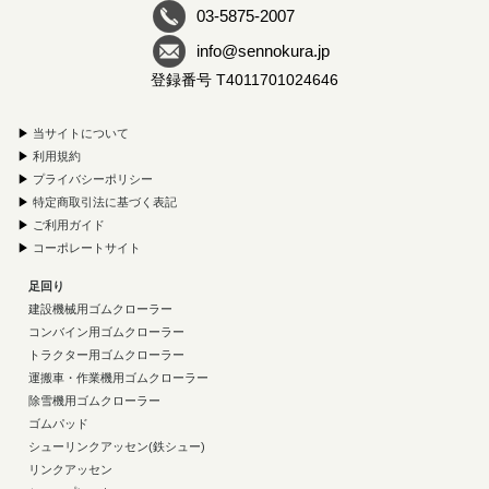
03-5875-2007
info@sennokura.jp
登録番号 T4011701024646
▶
当サイトについて
▶
利用規約
▶
プライバシーポリシー
▶
特定商取引法に基づく表記
▶
ご利用ガイド
▶
コーポレートサイト
足回り
建設機械用ゴムクローラー
コンバイン用ゴムクローラー
トラクター用ゴムクローラー
運搬車・作業機用ゴムクローラー
除雪機用ゴムクローラー
ゴムパッド
シューリンクアッセン(鉄シュー)
リンクアッセン