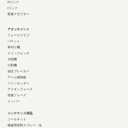
Hリンク
Iリンク
変換アダプター
アタッチメント
フォーククラブ
バケット
草刈り機
クイックヒッチ
大割機
小割機
油圧ブレーカー
アーム補強板
ツインカッター
アドオンフォーク
溶接フォーク
リッパー
メンテナンス用品
シールキット
補修用塗料スプレー・缶