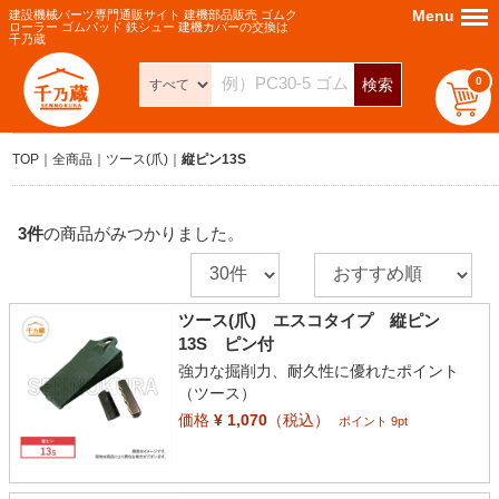
Menu
Menu
建設機械パーツ専門通販サイト 建機部品販売 ゴムク
ローラー ゴムパッド 鉄シュー 建機カバーの交換は
千乃蔵
0
検索
TOP
全商品
ツース(爪)
縦ピン13S
3
件
の商品がみつかりました。
ツース(爪) エスコタイプ 縦ピン
13S ピン付
強力な掘削力、耐久性に優れたポイント
（ツース）
価格
¥ 1,070
（税込）
ポイント 9pt